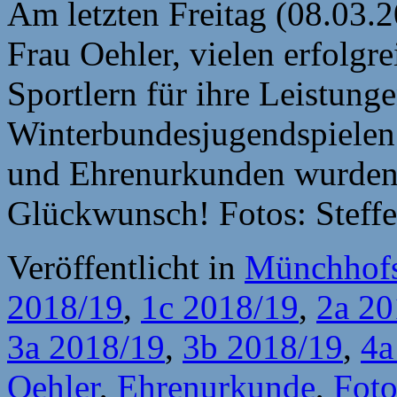
Am letzten Freitag (08.03.2
Frau Oehler, vielen erfolgr
Sportlern für ihre Leistung
Winterbundesjugendspielen g
und Ehrenurkunden wurden 
Glückwunsch! Fotos: Steffe
Veröffentlicht in
Münchhofs
2018/19
,
1c 2018/19
,
2a 20
3a 2018/19
,
3b 2018/19
,
4a
Oehler
,
Ehrenurkunde
,
Foto