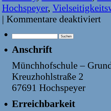
Hochspeyer
,
Vielseitigkeit
für
|
Kommentare deaktiviert
Vielse
Suchen
nach:
Anschrift
Münchhofschule – Grund
Kreuzhohlstraße 2
67691 Hochspeyer
Erreichbarkeit