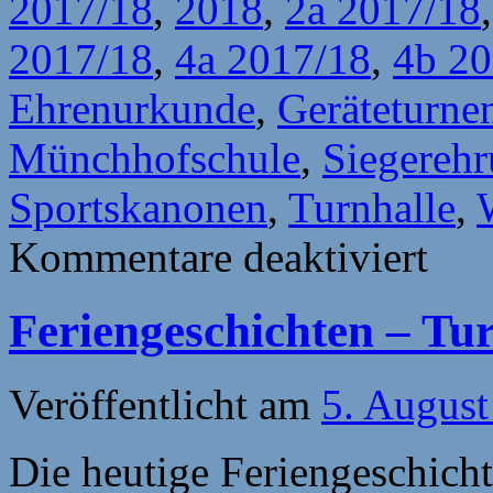
2017/18
,
2018
,
2a 2017/18
2017/18
,
4a 2017/18
,
4b 20
Ehrenurkunde
,
Geräteturne
Münchhofschule
,
Siegereh
Sportskanonen
,
Turnhalle
,
für
Kommentare deaktiviert
Die
Sportska
der
Feriengeschichten – Tur
Münchho
Veröffentlicht am
5. August
Die heutige Feriengeschich