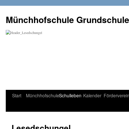
Münchhofschule Grundschul
Weiter
Start
Münchhofschule
Schulleben
Kalender
Förderverei
zum
Content
Lesedschungel