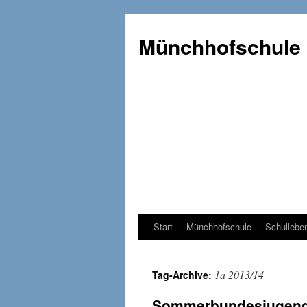
Münchhofschule
Start
Münchhofschule
Schullebe
Weiter
zum
1a 2013/14
Tag-Archive:
Content
Sommerbundesjugend