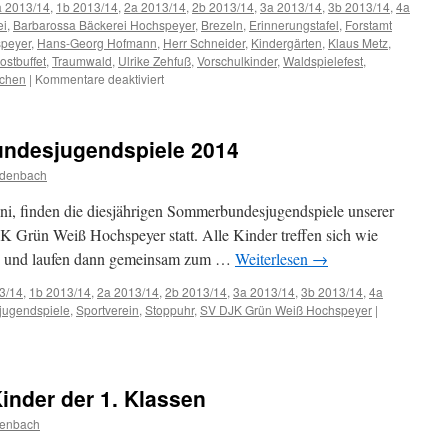
a 2013/14
,
1b 2013/14
,
2a 2013/14
,
2b 2013/14
,
3a 2013/14
,
3b 2013/14
,
4a
ei
,
Barbarossa Bäckerei Hochspeyer
,
Brezeln
,
Erinnerungstafel
,
Forstamt
speyer
,
Hans-Georg Hofmann
,
Herr Schneider
,
Kindergärten
,
Klaus Metz
,
stbuffet
,
Traumwald
,
Ulrike Zehfuß
,
Vorschulkinder
,
Waldspielefest
,
für
tchen
|
Kommentare deaktiviert
Münchhofschüler
im
Traumwald
undesjugendspiele 2014
idenbach
Juni, finden die diesjährigen Sommerbundesjugendspiele unserer
 Grün Weiß Hochspeyer statt. Alle Kinder treffen sich wie
le und laufen dann gemeinsam zum …
Weiterlesen
→
3/14
,
1b 2013/14
,
2a 2013/14
,
2b 2013/14
,
3a 2013/14
,
3b 2013/14
,
4a
jugendspiele
,
Sportverein
,
Stoppuhr
,
SV DJK Grün Weiß Hochspeyer
|
gendspiele
inder der 1. Klassen
enbach