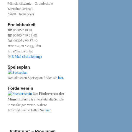
Münchhofschule – Grundschule
Kreuzhohlstraße 2
67691 Hochspeyer
Erreichbarkeit
☎ 06305 / 18 01
☎ 06305 / 99 37 48
℻ 06305 / 99 37 49
Bitte nutzen Sie ggf. den
Anrufbeantworter.
✉
E-Mail (Schulleitung)
Speiseplan
Den aktuellen Speiseplan finden sie
hier
.
Förderverein
Der
Förderverein der
Münchhofschule
unterstützt die Schule
in vielfältiger Weise. Nähere
Informationen erhalten Sie
hier
.
„fit4future“ – Programm