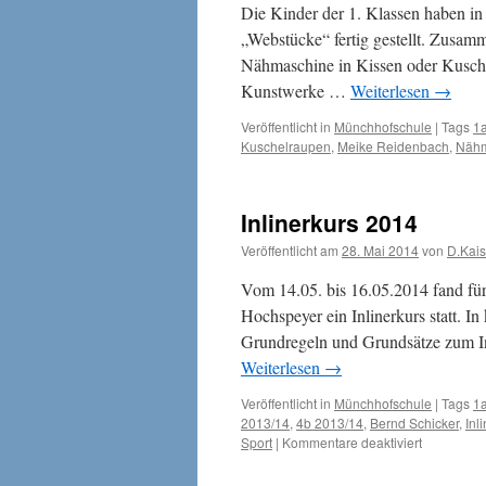
Die Kinder der 1. Klassen haben in
„Webstücke“ fertig gestellt. Zusam
Nähmaschine in Kissen oder Kusche
Kunstwerke …
Weiterlesen
→
Veröffentlicht in
Münchhofschule
|
Tags
1
Kuschelraupen
,
Meike Reidenbach
,
Nähm
Inlinerkurs 2014
Veröffentlicht am
28. Mai 2014
von
D.Kais
Vom 14.05. bis 16.05.2014 fand fü
Hochspeyer ein Inlinerkurs statt. I
Grundregeln und Grundsätze zum Inl
Weiterlesen
→
Veröffentlicht in
Münchhofschule
|
Tags
1
2013/14
,
4b 2013/14
,
Bernd Schicker
,
Inl
für
Sport
|
Kommentare deaktiviert
Inlinerkurs
2014