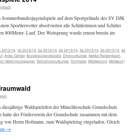
enbach
gen Sommerbundesjugendspiele auf dem Sportgelände des SV DJK
stem Sportlerwetter absolvierten alle Schülerinnen und Schüler
en 800Meter- Lauf. Der Weitsprung wurde erneut bereits im
a 2013/14
,
1b 2013/14
,
2a 2013/14
,
2b 2013/14
,
3a 2013/14
,
3b 2013/14
,
4a
uf
,
Anke Oehler
,
Bundesjugendspiele
,
Ehrenurkunde
,
Meike Reidenbach
,
ün Weiß Hochspeyer
,
Teilnehmerurkunde
,
Turnhalle
,
Weitsprung
,
Weitwurf
|
gendspiele
Traumwald
elen
 diesjährige Waldspielefest der Münchhoschule Grundschule
en hatte der Förderverein der Grundschule zusammen mit dem
ung von Herrn Hofmann, zum Waldspieletag eingeladen. Gleich
sen
→