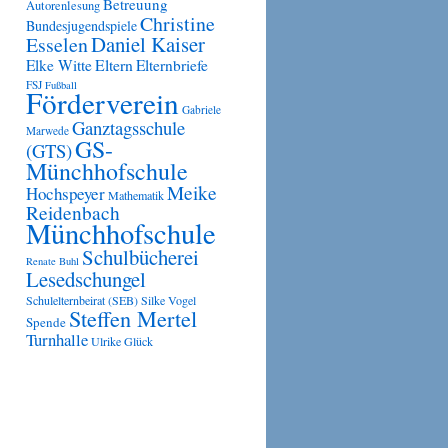
Betreuung
Autorenlesung
Christine
Bundesjugendspiele
Daniel Kaiser
Esselen
Eltern
Elke Witte
Elternbriefe
FSJ
Fußball
Förderverein
Gabriele
Ganztagsschule
Marwede
GS-
(GTS)
Münchhofschule
Meike
Hochspeyer
Mathematik
Reidenbach
Münchhofschule
Schulbücherei
Renate Buhl
Lesedschungel
Schulelternbeirat (SEB)
Silke Vogel
Steffen Mertel
Spende
Turnhalle
Ulrike Glück