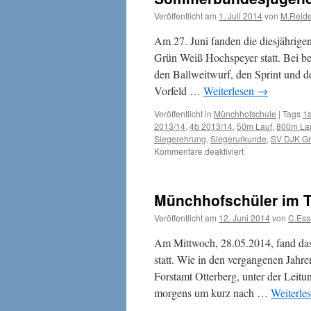
Veröffentlicht am
1. Juli 2014
von
M.Reid
Am 27. Juni fanden die diesjähri
Grün Weiß Hochspeyer statt. Bei be
den Ballweitwurf, den Sprint und d
Vorfeld …
Weiterlesen
→
Veröffentlicht in
Münchhofschule
|
Tags
1
2013/14
,
4b 2013/14
,
50m Lauf
,
800m La
Siegerehrung
,
Siegerurkunde
,
SV DJK Gr
für
Kommentare deaktiviert
Sommerbundesju
2014
Münchhofschüler im 
Veröffentlicht am
12. Juni 2014
von
C.Ess
Am Mittwoch, 28.05.2014, fand das
statt. Wie in den vergangenen Jahr
Forstamt Otterberg, unter der Leit
morgens um kurz nach …
Weiterle