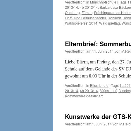
Veröffentlicht in
Münchhofschule
|
Tags
1
2013/14
,
4b 2013/14
,
Barbarossa Bäcker
Otterberg
,
Förster
,
Früchteparadies Hoch
Obst- und Gemüsehandel
,
Rohkost
,
Rohko
Waldspielefest 2014
,
Waldspieltag
,
Würs
Elternbrief: Sommerb
Veröffentlicht am
11. Juni 2014
von
M.Re
Liebe Eltern, am Freitag, den 27. 
Schule auf dem Gelände des SV DJK
gewohnt um 8.00 Uhr in der Schu
Veröffentlicht in
Elternbriefe
|
Tags
1a 201
2013/14
,
4b 2013/14
,
800m Lauf
,
Bundes
für
Kommentare deaktiviert
Elternbrief:
Sommerbundesju
2014
Kunstwerke der GTS-K
Veröffentlicht am
1. Juni 2014
von
M.Reid