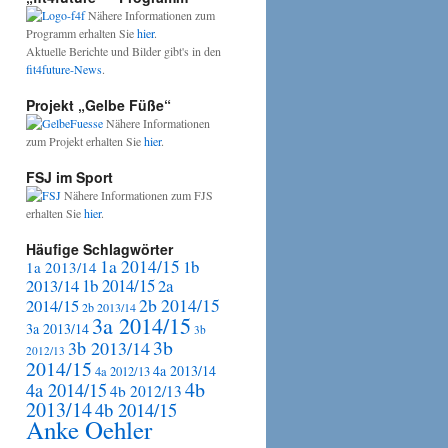
Nähere Informationen zum
Programm erhalten Sie
hier
.
Aktuelle Berichte und Bilder gibt's in den
fit4future-News
.
Projekt „Gelbe Füße“
Nähere Informationen
zum Projekt erhalten Sie
hier
.
FSJ im Sport
Nähere Informationen zum FJS
erhalten Sie
hier
.
Häufige Schlagwörter
1a 2014/15
1b
1a 2013/14
2013/14
1b 2014/15
2a
2b 2014/15
2014/15
2b 2013/14
3a 2014/15
3a 2013/14
3b
3b
3b 2013/14
2012/13
2014/15
4a 2013/14
4a 2012/13
4b
4a 2014/15
4b 2012/13
2013/14
4b 2014/15
Anke Oehler