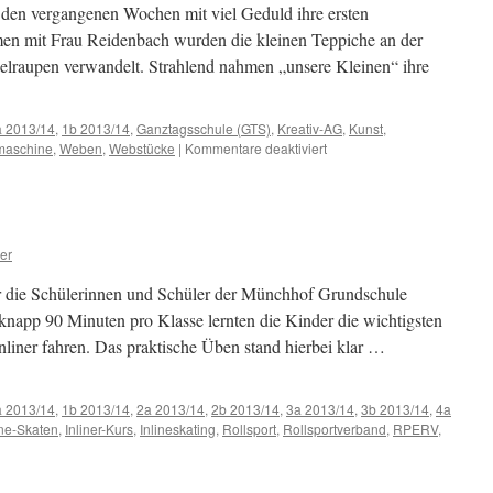
 den vergangenen Wochen mit viel Geduld ihre ersten
men mit Frau Reidenbach wurden die kleinen Teppiche an der
lraupen verwandelt. Strahlend nahmen „unsere Kleinen“ ihre
a 2013/14
,
1b 2013/14
,
Ganztagsschule (GTS)
,
Kreativ-AG
,
Kunst
,
für
aschine
,
Weben
,
Webstücke
|
Kommentare deaktiviert
Kunstwerke
der
GTS-
Kinder
der
er
1.
Klassen
r die Schülerinnen und Schüler der Münchhof Grundschule
n knapp 90 Minuten pro Klasse lernten die Kinder die wichtigsten
iner fahren. Das praktische Üben stand hierbei klar …
a 2013/14
,
1b 2013/14
,
2a 2013/14
,
2b 2013/14
,
3a 2013/14
,
3b 2013/14
,
4a
ine-Skaten
,
Inliner-Kurs
,
Inlineskating
,
Rollsport
,
Rollsportverband
,
RPERV
,