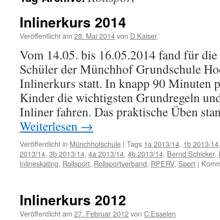
Inlinerkurs 2014
Veröffentlicht am
28. Mai 2014
von
D.Kaiser
Vom 14.05. bis 16.05.2014 fand für die
Schüler der Münchhof Grundschule Hoc
Inlinerkurs statt. In knapp 90 Minuten p
Kinder die wichtigsten Grundregeln u
Inliner fahren. Das praktische Üben sta
Weiterlesen
→
Veröffentlicht in
Münchhofschule
|
Tags
1a 2013/14
,
1b 2013/14
2013/14
,
3b 2013/14
,
4a 2013/14
,
4b 2013/14
,
Bernd Schicker
,
Inlineskating
,
Rollsport
,
Rollsportverband
,
RPERV
,
Sport
|
Komme
Inlinerkurs 2012
Veröffentlicht am
27. Februar 2012
von
C.Esselen