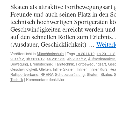
Skaten als attraktive Fortbewegungsart
Freunde und auch seinen Platz in den S
technisch hochwertigen Sportgeräten k
Geschwindigkeiten erreicht werden un
auf den schnellen Rollen zum Erlebnis.
(Ausdauer, Geschicklichkeit) …
Weiter
Veröffentlicht in
Münchhofschule
|
Tags
1a 2011/12
,
1b 2011/12
2011/12
,
3b 2011/12
,
4a 2011/12
,
4b 2011/12
,
Aufmerksamkeit
Bewegung
,
Bremstechnik
,
Fahrtechnik
,
Fortbewegungsart
,
Gesc
Geschwindigkeit
,
Gleiten
,
Inline-Skaten
,
Inliner
,
Inliner-Kurs
,
Rea
Rollsportverband
,
RPERV
,
Schutzausrüstung
,
Skaten
,
Skates
,
S
für
Technik
|
Kommentare deaktiviert
Inlinerkurs
2012