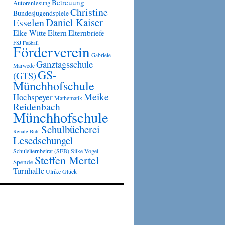
Betreuung
Autorenlesung
Christine
Bundesjugendspiele
Daniel Kaiser
Esselen
Eltern
Elke Witte
Elternbriefe
FSJ
Fußball
Förderverein
Gabriele
Ganztagsschule
Marwede
GS-
(GTS)
Münchhofschule
Meike
Hochspeyer
Mathematik
Reidenbach
Münchhofschule
Schulbücherei
Renate Buhl
Lesedschungel
Schulelternbeirat (SEB)
Silke Vogel
Steffen Mertel
Spende
Turnhalle
Ulrike Glück