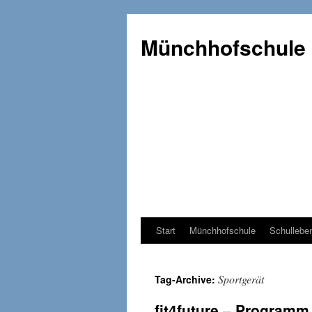
Münchhofschule
Start
Münchhofschule
Schullebe
Weiter
zum
Sportgerät
Tag-Archive:
Content
fit4future – Programm