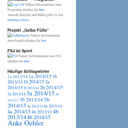
Nähere Informationen zum
Programm erhalten Sie
hier
.
Aktuelle Berichte und Bilder gibt's in den
fit4future-News
.
Projekt „Gelbe Füße“
Nähere Informationen
zum Projekt erhalten Sie
hier
.
FSJ im Sport
Nähere Informationen zum FJS
erhalten Sie
hier
.
Häufige Schlagwörter
1a 2014/15
1b
1a 2013/14
2013/14
1b 2014/15
2a
2b 2014/15
2014/15
2b 2013/14
3a 2014/15
3a 2013/14
3b
3b
3b 2013/14
2012/13
2014/15
4a 2013/14
4a 2012/13
4b
4a 2014/15
4b 2012/13
2013/14
4b 2014/15
Anke Oehler