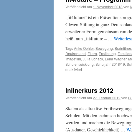
Veröffentlicht am
1. November 2018
von
„fit4future“ ist ein Präventionspro
Cleven-Stiftung in ganz Deutschland
erweiterter Form gemeinsam von de
heißt nun „fit4future – …
Weiterle
Tags
Anke Oehler
,
Bewegung
,
Brainfitnes
Deutschland
,
Eltern
,
Ernährung
,
Familien
Imagefilm
,
Julia Schack
,
Lena Wagner
,
M
Schulentwicklung
,
Schuljahr 2018/19
,
Sch
für
deaktiviert
fit4future
–
Programm
Inlinerkurs 2012
Veröffentlicht am
27. Februar 2012
von
C.
Skaten als attraktive Fortbewegung
Schulen. Mit den technisch hochwe
werden und machen die Bewegung au
(Ausdauer, Geschicklichkeit) …
We