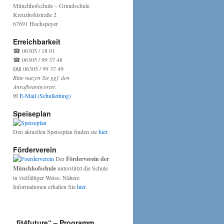
Münchhofschule – Grundschule
Kreuzhohlstraße 2
67691 Hochspeyer
Erreichbarkeit
☎ 06305 / 18 01
☎ 06305 / 99 37 48
℻ 06305 / 99 37 49
Bitte nutzen Sie ggf. den
Anrufbeantworter.
✉
E-Mail (Schulleitung)
Speiseplan
Den aktuellen Speiseplan finden sie
hier
.
Förderverein
Der
Förderverein der
Münchhofschule
unterstützt die Schule
in vielfältiger Weise. Nähere
Informationen erhalten Sie
hier
.
„fit4future“ – Programm