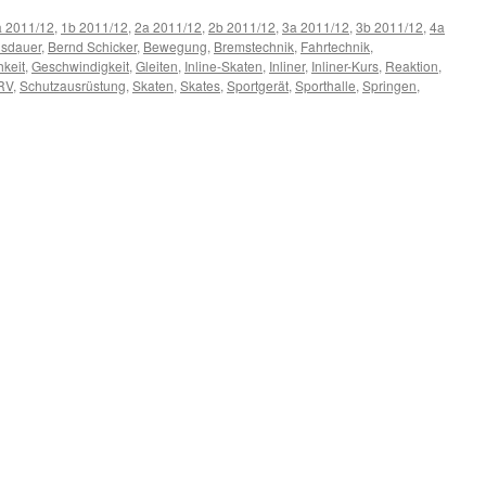
a 2011/12
,
1b 2011/12
,
2a 2011/12
,
2b 2011/12
,
3a 2011/12
,
3b 2011/12
,
4a
sdauer
,
Bernd Schicker
,
Bewegung
,
Bremstechnik
,
Fahrtechnik
,
hkeit
,
Geschwindigkeit
,
Gleiten
,
Inline-Skaten
,
Inliner
,
Inliner-Kurs
,
Reaktion
,
RV
,
Schutzausrüstung
,
Skaten
,
Skates
,
Sportgerät
,
Sporthalle
,
Springen
,
rs