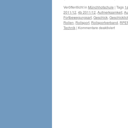
Veröffentlicht in
Münchhofschule
|
Tags
1
2011/12
,
4b 2011/12
,
Aufmerksamkeit
,
Au
Fortbewegungsart
,
Geschick
,
Geschicklic
Rollen
,
Rollsport
,
Rollsportverband
,
RPE
für
Technik
|
Kommentare deaktiviert
Inlinerku
2012