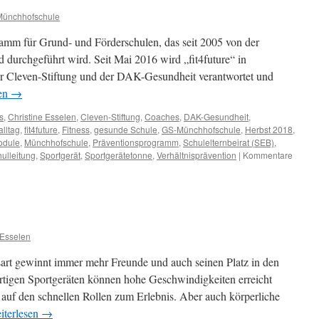
Münchhofschule
gramm für Grund- und Förderschulen, das seit 2005 von der
 durchgeführt wird. Seit Mai 2016 wird „fit4future“ in
r Cleven-Stiftung und der DAK-Gesundheit verantwortet und
sen
→
s
,
Christine Esselen
,
Cleven-Stiftung
,
Coaches
,
DAK-Gesundheit
,
alltag
,
fit4future
,
Fitness
,
gesunde Schule
,
GS-Münchhofschule
,
Herbst 2018
,
odule
,
Münchhofschule
,
Präventionsprogramm
,
Schulelternbeirat (SEB)
,
ulleitung
,
Sportgerät
,
Sportgerätetonne
,
Verhältnisprävention
|
Kommentare
Esselen
sart gewinnt immer mehr Freunde und auch seinen Platz in den
rtigen Sportgeräten können hohe Geschwindigkeiten erreicht
f den schnellen Rollen zum Erlebnis. Aber auch körperliche
iterlesen
→