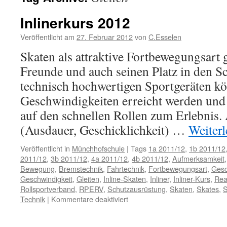
Inlinerkurs 2012
Veröffentlicht am
27. Februar 2012
von
C.Esselen
Skaten als attraktive Fortbewegungsart
Freunde und auch seinen Platz in den S
technisch hochwertigen Sportgeräten k
Geschwindigkeiten erreicht werden un
auf den schnellen Rollen zum Erlebnis.
(Ausdauer, Geschicklichkeit) …
Weiter
Veröffentlicht in
Münchhofschule
|
Tags
1a 2011/12
,
1b 2011/12
2011/12
,
3b 2011/12
,
4a 2011/12
,
4b 2011/12
,
Aufmerksamkeit
Bewegung
,
Bremstechnik
,
Fahrtechnik
,
Fortbewegungsart
,
Gesc
Geschwindigkeit
,
Gleiten
,
Inline-Skaten
,
Inliner
,
Inliner-Kurs
,
Rea
Rollsportverband
,
RPERV
,
Schutzausrüstung
,
Skaten
,
Skates
,
S
für
Technik
|
Kommentare deaktiviert
Inlinerkurs
2012