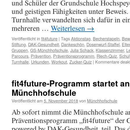
und Schüler der Grundschule Hochspeye
und geistigen Fähigkeiten unter Beweis
Turnhalle verwandelten sich dafür in ei
mehreren …
Weiterlesen
→
Veröffentlicht in
fit4future
|
Tags
Aktionstag
,
Becherstapeln
,
Bew
Stiftung
,
DAK-Gesundheit
,
Dankeschön
,
Dosenwurf-Staffel
,
Elte
Gruppen
,
GS-Münchhofschule
,
Julia Schack
,
Klassenzimmer
,
L
Parcours
,
Prävention
,
Präventionsprogramm
,
Riech-Quiz
,
Schul
Turnhalle
,
Urkunden
,
Workout
,
Zucker-Quiz
|
Kommentare deakti
fit4future-Programm startet an
Münchhofschule
Veröffentlicht am
5. November 2018
von
Münchhofschule
Ab sofort nimmt die Münchhofschule 
Präventionsprogramm „fit4future“ der C
powered by DAK-Gesundheit, teil. Das 