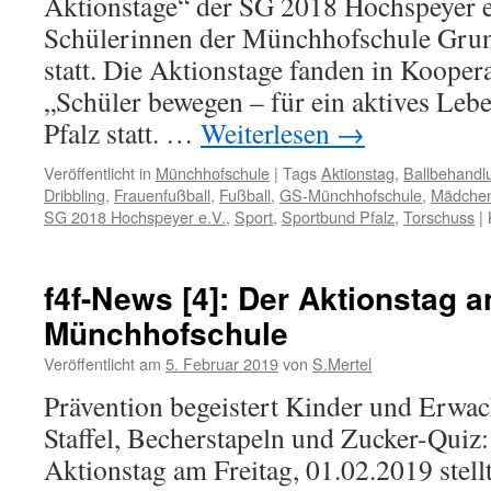
Aktionstage“ der SG 2018 Hochspeyer e
Schülerinnen der Münchhofschule Gru
statt. Die Aktionstage fanden in Kooper
„Schüler bewegen – für ein aktives Leb
Pfalz statt. …
Weiterlesen
→
Veröffentlicht in
Münchhofschule
|
Tags
Aktionstag
,
Ballbehandl
Dribbling
,
Frauenfußball
,
Fußball
,
GS-Münchhofschule
,
Mädchen
SG 2018 Hochspeyer e.V.
,
Sport
,
Sportbund Pfalz
,
Torschuss
|
f4f-News [4]: Der Aktionstag a
Münchhofschule
Veröffentlicht am
5. Februar 2019
von
S.Mertel
Prävention begeistert Kinder und Erwa
Staffel, Becherstapeln und Zucker-Quiz:
Aktionstag am Freitag, 01.02.2019 stell