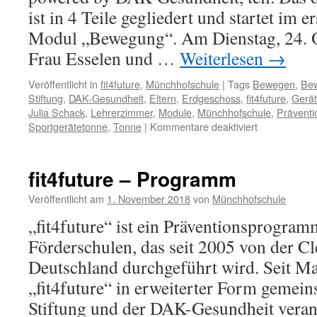
ist in 4 Teile gegliedert und startet im 
Modul „Bewegung“. Am Dienstag, 24. 
Frau Esselen und …
Weiterlesen
→
Veröffentlicht in
fit4future
,
Münchhofschule
|
Tags
Bewegen
,
Be
Stiftung
,
DAK-Gesundheit
,
Eltern
,
Erdgeschoss
,
fit4future
,
Gerä
Julia Schack
,
Lehrerzimmer
,
Module
,
Münchhofschule
,
Prävent
für
Sportgerätetonne
,
Tonne
|
Kommentare deaktiviert
fit4future-
Programm
startet
fit4future – Programm
an
der
Veröffentlicht am
1. November 2018
von
Münchhofschule
Münchhofsch
„fit4future“ ist ein Präventionsprogra
Förderschulen, das seit 2005 von der Cl
Deutschland durchgeführt wird. Seit M
„fit4future“ in erweiterter Form gemei
Stiftung und der DAK-Gesundheit veran