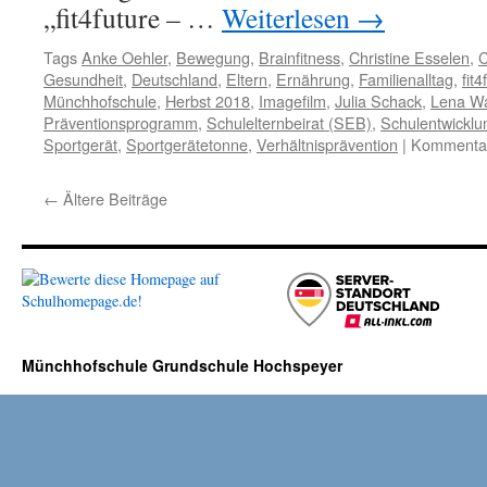
„fit4future – …
Weiterlesen
→
Tags
Anke Oehler
,
Bewegung
,
Brainfitness
,
Christine Esselen
,
C
Gesundheit
,
Deutschland
,
Eltern
,
Ernährung
,
Familienalltag
,
fit4
Münchhofschule
,
Herbst 2018
,
Imagefilm
,
Julia Schack
,
Lena W
Präventionsprogramm
,
Schulelternbeirat (SEB)
,
Schulentwicklu
Sportgerät
,
Sportgerätetonne
,
Verhältnisprävention
|
Kommentare
←
Ältere Beiträge
Münchhofschule Grundschule Hochspeyer