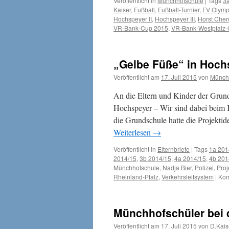
Veröffentlicht in
Münchhofschule
|
Tags
3
Kaiser
,
Fußball
,
Fußball-Turnier
,
FV Olymp
Hochspeyer II
,
Hochspeyer III
,
Horst Cher
VR-Bank-Cup 2015
,
VR-Bank-Westpfalz
„Gelbe Füße“ in Hoch
Veröffentlicht am
17. Juli 2015
von
Münch
An die Eltern und Kinder der Grun
Hochspeyer – Wir sind dabei beim 
die Grundschule hatte die Projekti
Weiterlesen
→
Veröffentlicht in
Elternbriefe
|
Tags
1a 201
2014/15
,
3b 2014/15
,
4a 2014/15
,
4b 201
Münchhofschule
,
Nadja Bier
,
Polizei
,
Proj
Rheinland-Pfalz
,
Verkehrsleitsystem
|
Kom
Münchhofschüler bei 
Veröffentlicht am
17. Juli 2015
von
D.Kais