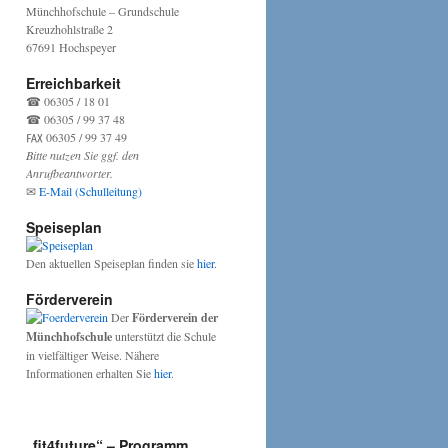
Münchhofschule – Grundschule
Kreuzhohlstraße 2
67691 Hochspeyer
Erreichbarkeit
☎ 06305 / 18 01
☎ 06305 / 99 37 48
℻ 06305 / 99 37 49
Bitte nutzen Sie ggf. den
Anrufbeantworter.
✉
E-Mail (Schulleitung)
Speiseplan
Den aktuellen Speiseplan finden sie
hier
.
Förderverein
Der
Förderverein der
Münchhofschule
unterstützt die Schule
in vielfältiger Weise. Nähere
Informationen erhalten Sie
hier
.
„fit4future“ – Programm