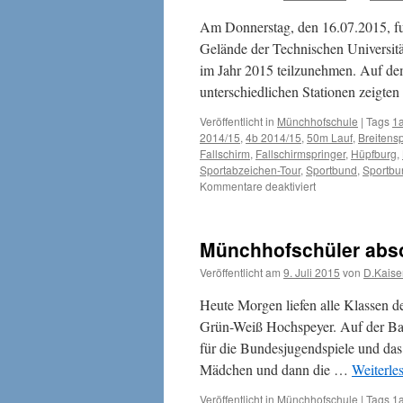
Am Donnerstag, den 16.07.2015, fu
Gelände der Technischen Universitä
im Jahr 2015 teilzunehmen. Auf de
unterschiedlichen Stationen zeigt
Veröffentlicht in
Münchhofschule
|
Tags
1
2014/15
,
4b 2014/15
,
50m Lauf
,
Breitensp
Fallschirm
,
Fallschirmspringer
,
Hüpfburg
,
Sportabzeichen-Tour
,
Sportbund
,
Sportbu
für
Kommentare deaktiviert
Münchhofschüler
bei
der
Münchhofschüler abso
DOSB-
Tour
Veröffentlicht am
9. Juli 2015
von
D.Kaise
in
Kaiserslautern
Heute Morgen liefen alle Klassen 
Grün-Weiß Hochspeyer. Auf der Ba
für die Bundesjugendspiele und das
Mädchen und dann die …
Weiterle
Veröffentlicht in
Münchhofschule
|
Tags
1