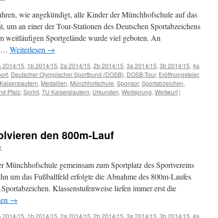
hren, wie angekündigt, alle Kinder der Münchhofschule auf das
t, um an einer der Tour-Stationen des Deutschen Sportabzeichens
m weitläufigen Sportgelände wurde viel geboten. An
en …
Weiterlesen
→
a 2014/15
,
1b 2014/15
,
2a 2014/15
,
2b 2014/15
,
3a 2014/15
,
3b 2014/15
,
4a
ort
,
Deutscher Olympischer Sportbund (DOSB)
,
DOSB-Tour
,
Eröffnungsfeier
,
Kaiserslautern
,
Medaillen
,
Münchhofschule
,
Sponsor
,
Sportabzeichen
,
nd Pfalz
,
Sprint
,
TU Kaiserslautern
,
Urkunden
,
Weitsprung
,
Weitwurf
|
lvieren den 800m-Lauf
r
der Münchhofschule gemeinsam zum Sportplatz des Sportvereins
hn um das Fußballfeld erfolgte die Abnahme des 800m-Laufes
 Sportabzeichen. Klassenstufenweise liefen immer erst die
sen
→
a 2014/15
,
1b 2014/15
,
2a 2014/15
,
2b 2014/15
,
3a 2014/15
,
3b 2014/15
,
4a