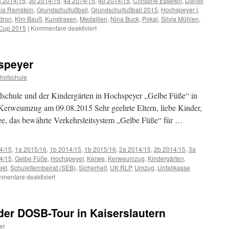
a 2014/15
,
3b 2014/15
,
4a 2014/15
,
4b 2014/15
,
Christine Esselen
,
Daniel
ia Ramstein
,
Grundschulfußball
,
Grundschulfußball 2015
,
Hochspeyer I
,
dron
,
Kim Bauß
,
Kunstrasen
,
Medaillen
,
Nina Buck
,
Pokal
,
Silvia Mühlen
,
für
-Cup 2015
|
Kommentare deaktiviert
Münchhofschüler
beim
VR-
speyer
Bank-
Westpfalz-
hofschule
Cup
2015
dschule und der Kindergärten in Hochspeyer „Gelbe Füße“ in
Kerweumzug am 09.08.2015 Sehr geehrte Eltern, liebe Kinder,
dee, das bewährte Verkehrsleitsystem „Gelbe Füße“ für …
4/15
,
1a 2015/16
,
1b 2014/15
,
1b 2015/16
,
2a 2014/15
,
2b 2014/15
,
3a
4/15
,
Gelbe Füße
,
Hochspeyer
,
Kerwe
,
Kerweumzug
,
Kindergärten
,
ekt
,
Schulelternbeirat (SEB)
,
Sicherheit
,
UK RLP
,
Umzug
,
Unfallkasse
für
mentare deaktiviert
„Gelbe
Füße“
in
der DOSB-Tour in Kaiserslautern
Hochspeyer
er