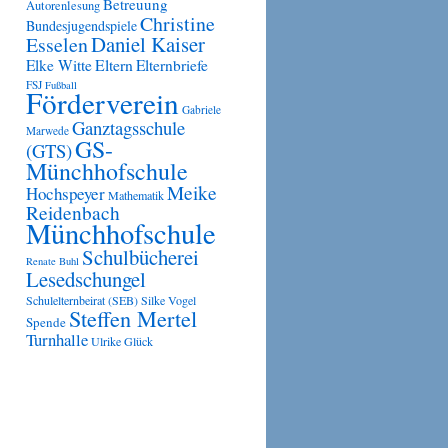
Betreuung
Autorenlesung
Christine
Bundesjugendspiele
Daniel Kaiser
Esselen
Eltern
Elke Witte
Elternbriefe
FSJ
Fußball
Förderverein
Gabriele
Ganztagsschule
Marwede
GS-
(GTS)
Münchhofschule
Meike
Hochspeyer
Mathematik
Reidenbach
Münchhofschule
Schulbücherei
Renate Buhl
Lesedschungel
Schulelternbeirat (SEB)
Silke Vogel
Steffen Mertel
Spende
Turnhalle
Ulrike Glück