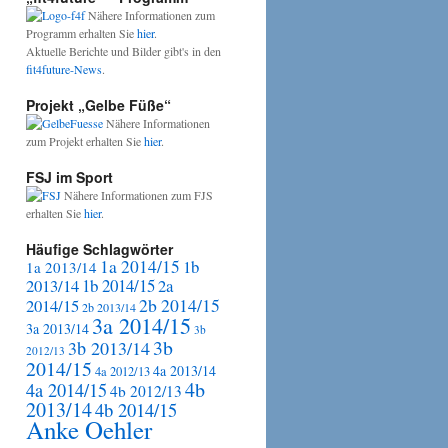
Nähere Informationen zum
Programm erhalten Sie
hier
.
Aktuelle Berichte und Bilder gibt's in den
fit4future-News
.
Projekt „Gelbe Füße“
Nähere Informationen
zum Projekt erhalten Sie
hier
.
FSJ im Sport
Nähere Informationen zum FJS
erhalten Sie
hier
.
Häufige Schlagwörter
1a 2014/15
1b
1a 2013/14
2013/14
1b 2014/15
2a
2b 2014/15
2014/15
2b 2013/14
3a 2014/15
3a 2013/14
3b
3b
3b 2013/14
2012/13
2014/15
4a 2013/14
4a 2012/13
4b
4a 2014/15
4b 2012/13
2013/14
4b 2014/15
Anke Oehler