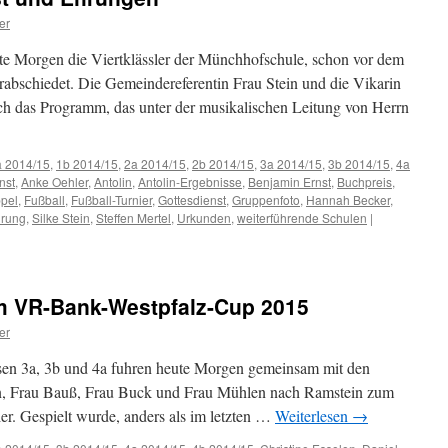
er
te Morgen die Viertklässler der Münchhofschule, schon vor dem
verabschiedet. Die Gemeindereferentin Frau Stein und die Vikarin
ch das Programm, das unter der musikalischen Leitung von Herrn
a 2014/15
,
1b 2014/15
,
2a 2014/15
,
2b 2014/15
,
3a 2014/15
,
3b 2014/15
,
4a
nst
,
Anke Oehler
,
Antolin
,
Antolin-Ergebnisse
,
Benjamin Ernst
,
Buchpreis
,
ppel
,
Fußball
,
Fußball-Turnier
,
Gottesdienst
,
Gruppenfoto
,
Hannah Becker
,
hrung
,
Silke Stein
,
Steffen Mertel
,
Urkunden
,
weiterführende Schulen
|
ienst
m VR-Bank-Westpfalz-Cup 2015
er
sen 3a, 3b und 4a fuhren heute Morgen gemeinsam mit den
en, Frau Bauß, Frau Buck und Frau Mühlen nach Ramstein zum
er. Gespielt wurde, anders als im letzten …
Weiterlesen
→