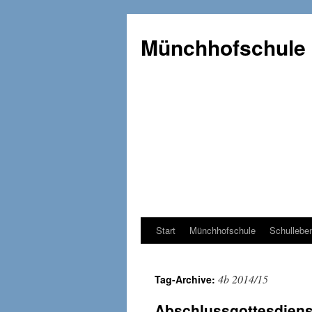
Münchhofschule
Start
Münchhofschule
Schullebe
Weiter
zum
4b 2014/15
Tag-Archive:
Content
Abschlussgottesdien