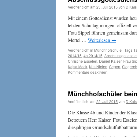
Veröffentlicht am
23. Juli 2015
von
D.Kais
Mit einem Gottesdienst wurden heu
letzten Schultag morgen, offiziell 
Frau Sippel führten gemeinsam dur
Mertel …
Weiterlesen
→
Veröffentlicht in
Münchhofschule
|
Tags
1
2014/15
,
4b 2014/15
,
Abschlussgottesdie
Christine Esselen
,
Daniel Kaiser
,
Frau Si
Kajsa Mock
,
Nils Nielen
,
Segen
,
Siegere
für
Kommentare deaktiviert
Abschlussgottesd
und
Ehrungen
Münchhofschüler bei
Veröffentlicht am
22. Juli 2015
von
D.Kais
Die Klasse 4b und Kinder der Klas
Betreuern Herr Kaiser, Frau Essel
diesjährigen Grundschulfußballturni