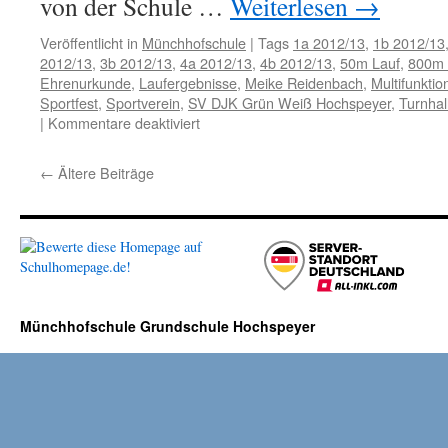
von der Schule …
Weiterlesen
→
Veröffentlicht in
Münchhofschule
|
Tags
1a 2012/13
,
1b 2012/13
2012/13
,
3b 2012/13
,
4a 2012/13
,
4b 2012/13
,
50m Lauf
,
800m 
Ehrenurkunde
,
Laufergebnisse
,
Meike Reidenbach
,
Multifunktio
Sportfest
,
Sportverein
,
SV DJK Grün Weiß Hochspeyer
,
Turnhal
für
|
Kommentare deaktiviert
Sommerbundesjugendspiele
2013
←
Ältere Beiträge
Münchhofschule Grundschule Hochspeyer