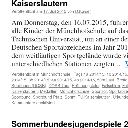
Kaiserslautern
Veröffentlicht am
17. Juli 2015
von
D.Kaiser
Am Donnerstag, den 16.07.2015, fuhren
alle Kinder der Münchhofschule auf da
Technischen Universität, um an einer de
Deutschen Sportabzeichens im Jahr 201
dem weitläufigen Sportgelände wurde vi
unterschiedlichen Stationen zeigten …
Veröffentlicht in
Münchhofschule
|
Tags
1a 2014/15
,
1b 2014/15
2014/15
,
3b 2014/15
,
4a 2014/15
,
4b 2014/15
,
50m Lauf
,
Breite
Sportbund (DOSB)
,
DOSB-Tour
,
Eröffnungsfeier
,
Fallschirm
,
Fal
Kaiserslautern
,
Medaillen
,
Münchhofschule
,
Sponsor
,
Sportabze
Sportbund
,
Sportbund Pfalz
,
Sprint
,
TU Kaiserslautern
,
Urkund
für
Kommentare deaktiviert
Münchhofschüler
bei
der
Sommerbundesjugendspiele 
DOSB-