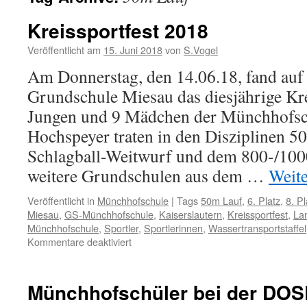
Kreissportfest 2018
Veröffentlicht am
15. Juni 2018
von
S.Vogel
Am Donnerstag, den 14.06.18, fand auf
Grundschule Miesau das diesjährige Krei
Jungen und 9 Mädchen der Münchhofsc
Hochspeyer traten in den Disziplinen 5
Schlagball-Weitwurf und dem 800-/10
weitere Grundschulen aus dem …
Weit
Veröffentlicht in
Münchhofschule
|
Tags
50m Lauf
,
6. Platz
,
8. Pl
Miesau
,
GS-Münchhofschule
,
Kaiserslautern
,
Kreissportfest
,
Lan
Münchhofschule
,
Sportler
,
Sportlerinnen
,
Wassertransportstaffel
für
Kommentare deaktiviert
Kreissportfest
2018
Münchhofschüler bei der DOSB