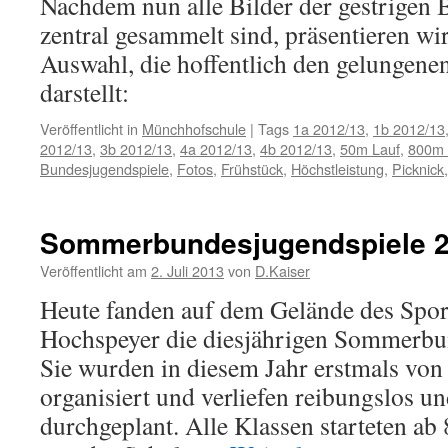
Nachdem nun alle Bilder der gestrigen
zentral gesammelt sind, präsentieren wir
Auswahl, die hoffentlich den gelungene
darstellt:
Veröffentlicht in
Münchhofschule
|
Tags
1a 2012/13
,
1b 2012/13
2012/13
,
3b 2012/13
,
4a 2012/13
,
4b 2012/13
,
50m Lauf
,
800m 
Bundesjugendspiele
,
Fotos
,
Frühstück
,
Höchstleistung
,
Picknick
Sommerbundesjugendspiele 
Veröffentlicht am
2. Juli 2013
von
D.Kaiser
Heute fanden auf dem Gelände des Spo
Hochspeyer die diesjährigen Sommerbun
Sie wurden in diesem Jahr erstmals vo
organisiert und verliefen reibungslos un
durchgeplant. Alle Klassen starteten a