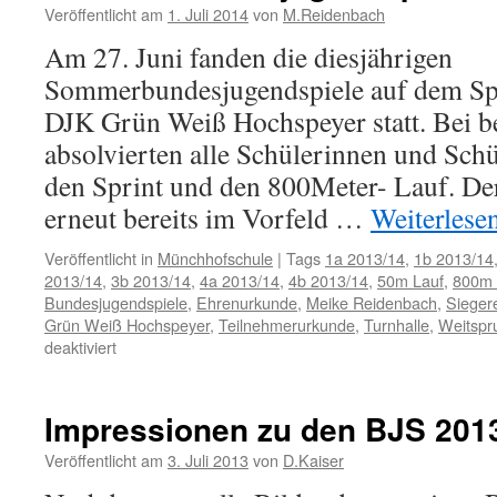
Tour
Veröffentlicht am
1. Juli 2014
von
M.Reidenbach
in
Am 27. Juni fanden die diesjährigen
Kaiserslautern
Sommerbundesjugendspiele auf dem Sp
DJK Grün Weiß Hochspeyer statt. Bei b
absolvierten alle Schülerinnen und Schü
den Sprint und den 800Meter- Lauf. D
erneut bereits im Vorfeld …
Weiterlese
Veröffentlicht in
Münchhofschule
|
Tags
1a 2013/14
,
1b 2013/14
2013/14
,
3b 2013/14
,
4a 2013/14
,
4b 2013/14
,
50m Lauf
,
800m 
Bundesjugendspiele
,
Ehrenurkunde
,
Meike Reidenbach
,
Sieger
Grün Weiß Hochspeyer
,
Teilnehmerurkunde
,
Turnhalle
,
Weitspr
für
deaktiviert
Sommerbundesjugendspiele
2014
Impressionen zu den BJS 201
Veröffentlicht am
3. Juli 2013
von
D.Kaiser