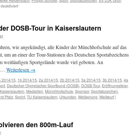
eike Reidenbach
,
Philipp Schuler
,
Sport
,
Sportabzeichen
,
SV DJK Grün
für
eaktiviert
Ehrgeiziges
Ziel
der DOSB-Tour in Kaiserslautern
er
hren, wie angekündigt, alle Kinder der Münchhofschule auf das
t, um an einer der Tour-Stationen des Deutschen Sportabzeichens
m weitläufigen Sportgelände wurde viel geboten. An
en …
Weiterlesen
→
a 2014/15
,
1b 2014/15
,
2a 2014/15
,
2b 2014/15
,
3a 2014/15
,
3b 2014/15
,
4a
ort
,
Deutscher Olympischer Sportbund (DOSB)
,
DOSB-Tour
,
Eröffnungsfeier
,
Kaiserslautern
,
Medaillen
,
Münchhofschule
,
Sponsor
,
Sportabzeichen
,
nd Pfalz
,
Sprint
,
TU Kaiserslautern
,
Urkunden
,
Weitsprung
,
Weitwurf
|
lvieren den 800m-Lauf
r