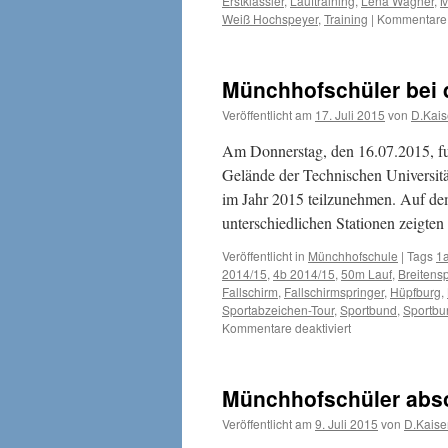
Erstklässler
,
Lauftraining
,
Lena Wagner
,
M
Weiß Hochspeyer
,
Training
|
Kommentare d
Münchhofschüler bei 
Veröffentlicht am
17. Juli 2015
von
D.Kais
Am Donnerstag, den 16.07.2015, fu
Gelände der Technischen Universitä
im Jahr 2015 teilzunehmen. Auf de
unterschiedlichen Stationen zeigt
Veröffentlicht in
Münchhofschule
|
Tags
1
2014/15
,
4b 2014/15
,
50m Lauf
,
Breitensp
Fallschirm
,
Fallschirmspringer
,
Hüpfburg
,
Sportabzeichen-Tour
,
Sportbund
,
Sportbu
für
Kommentare deaktiviert
Münchhofschüler
bei
der
Münchhofschüler abso
DOSB-
Tour
Veröffentlicht am
9. Juli 2015
von
D.Kaise
in