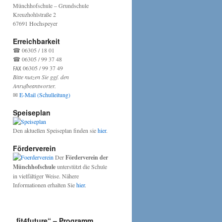
Münchhofschule – Grundschule
Kreuzhohlstraße 2
67691 Hochspeyer
Erreichbarkeit
☎ 06305 / 18 01
☎ 06305 / 99 37 48
℻ 06305 / 99 37 49
Bitte nutzen Sie ggf. den
Anrufbeantworter.
✉
E-Mail (Schulleitung)
Speiseplan
Den aktuellen Speiseplan finden sie
hier
.
Förderverein
Der
Förderverein der
Münchhofschule
unterstützt die Schule
in vielfältiger Weise. Nähere
Informationen erhalten Sie
hier
.
„fit4future“ – Programm