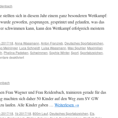
idenbach
e stellten sich in diesem Jahr einem ganz besonderen Wettkampf:
wurde geworfen, gesprungen, gesprintet und gelaufen, was das
er schwimmen kann, kann den Wettkampf erfolgreich meistern
a 2017/18
,
Anna Wassmann
,
Anton Franzreb
,
Deutsches Sportabzeichen
,
eo Meininger
,
Luca Schneidt
,
Luisa Wassmann
,
Max Spuhler
,
Maximilian
ch
,
Phelina Padeken
,
Schwimmen
,
Sophie Winter
,
Sport
,
Sportabzeichen
,
für
tare deaktiviert
Ziel
erreicht!
enbach
nnen Frau Wagner und Frau Reidenbach, trainieren gerade für das
tag machten sich daher 50 Kinder auf den Weg zum SV GW
 zu laufen. Alle Kinder gaben …
Weiterlesen
→
a 2017/18
,
1b 2017/18
,
800m Lauf
,
Deutsches Sportabzeichen
,
Eis
,