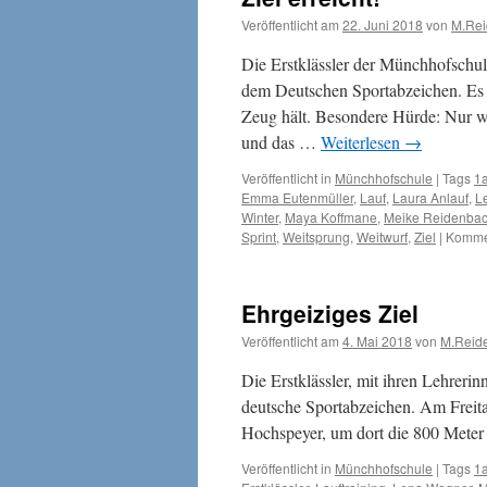
Veröffentlicht am
22. Juni 2018
von
M.Re
Die Erstklässler der Münchhofschul
dem Deutschen Sportabzeichen. Es 
Zeug hält. Besondere Hürde: Nur w
und das …
Weiterlesen
→
Veröffentlicht in
Münchhofschule
|
Tags
1
Emma Eutenmüller
,
Lauf
,
Laura Anlauf
,
L
Winter
,
Maya Koffmane
,
Meike Reidenba
Sprint
,
Weitsprung
,
Weitwurf
,
Ziel
|
Kommen
Ehrgeiziges Ziel
Veröffentlicht am
4. Mai 2018
von
M.Reid
Die Erstklässler, mit ihren Lehreri
deutsche Sportabzeichen. Am Frei
Hochspeyer, um dort die 800 Meter
Veröffentlicht in
Münchhofschule
|
Tags
1