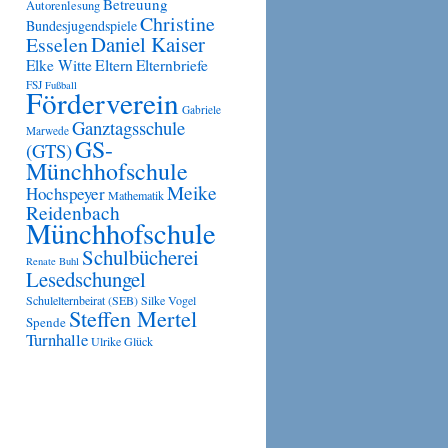
Betreuung
Autorenlesung
Christine
Bundesjugendspiele
Daniel Kaiser
Esselen
Eltern
Elke Witte
Elternbriefe
FSJ
Fußball
Förderverein
Gabriele
Ganztagsschule
Marwede
GS-
(GTS)
Münchhofschule
Meike
Hochspeyer
Mathematik
Reidenbach
Münchhofschule
Schulbücherei
Renate Buhl
Lesedschungel
Schulelternbeirat (SEB)
Silke Vogel
Steffen Mertel
Spende
Turnhalle
Ulrike Glück