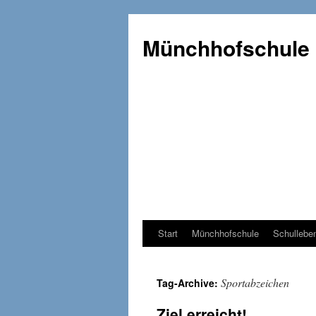
Münchhofschule
Start
Münchhofschule
Schullebe
Weiter
zum
Sportabzeichen
Tag-Archive:
Content
Ziel erreicht!