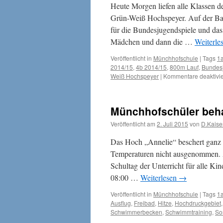
Kaiserslautern
Heute Morgen liefen alle Klassen 
Grün-Weiß Hochspeyer. Auf der Ba
für die Bundesjugendspiele und das
Mädchen und dann die …
Weiterle
Veröffentlicht in
Münchhofschule
|
Tags
1
2014/15
,
4b 2014/15
,
800m Lauf
,
Bundes
Weiß Hochspeyer
|
Kommentare deaktivie
Münchhofschüler beha
Veröffentlicht am
2. Juli 2015
von
D.Kaise
Das Hoch „Annelie“ beschert ganz 
Temperaturen nicht ausgenommen. 
Schultag der Unterricht für alle K
08:00 …
Weiterlesen
→
Veröffentlicht in
Münchhofschule
|
Tags
1
Ausflug
,
Freibad
,
Hitze
,
Hochdruckgebiet
Schwimmerbecken
,
Schwimmtraining
,
So