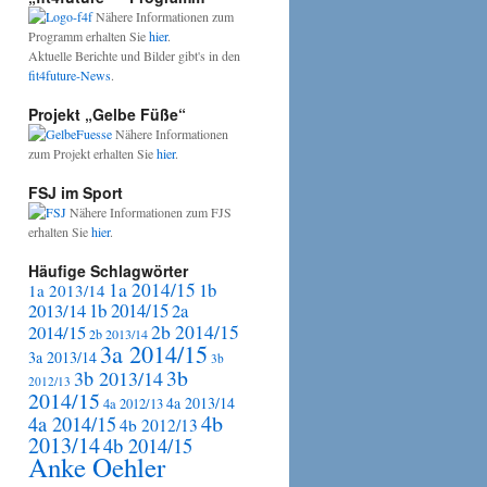
Nähere Informationen zum
Programm erhalten Sie
hier
.
Aktuelle Berichte und Bilder gibt's in den
fit4future-News
.
Projekt „Gelbe Füße“
Nähere Informationen
zum Projekt erhalten Sie
hier
.
FSJ im Sport
Nähere Informationen zum FJS
erhalten Sie
hier
.
Häufige Schlagwörter
1a 2014/15
1b
1a 2013/14
2013/14
1b 2014/15
2a
2b 2014/15
2014/15
2b 2013/14
3a 2014/15
3a 2013/14
3b
3b
3b 2013/14
2012/13
2014/15
4a 2013/14
4a 2012/13
4b
4a 2014/15
4b 2012/13
2013/14
4b 2014/15
Anke Oehler