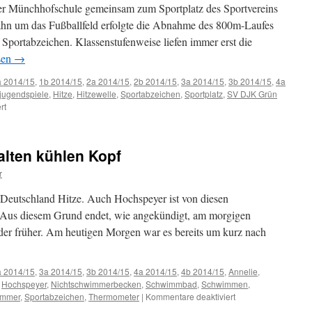
der Münchhofschule gemeinsam zum Sportplatz des Sportvereins
hn um das Fußballfeld erfolgte die Abnahme des 800m-Laufes
 Sportabzeichen. Klassenstufenweise liefen immer erst die
sen
→
a 2014/15
,
1b 2014/15
,
2a 2014/15
,
2b 2014/15
,
3a 2014/15
,
3b 2014/15
,
4a
jugendspiele
,
Hitze
,
Hitzewelle
,
Sportabzeichen
,
Sportplatz
,
SV DJK Grün
für
rt
Münchhofschüler
absolvieren
den
lten kühlen Kopf
800m-
Lauf
r
Deutschland Hitze. Auch Hochspeyer ist von diesen
Aus diesem Grund endet, wie angekündigt, am morgigen
inder früher. Am heutigen Morgen war es bereits um kurz nach
a 2014/15
,
3a 2014/15
,
3b 2014/15
,
4a 2014/15
,
4b 2014/15
,
Annelie
,
,
Hochspeyer
,
Nichtschwimmerbecken
,
Schwimmbad
,
Schwimmen
,
für
mmer
,
Sportabzeichen
,
Thermometer
|
Kommentare deaktiviert
Münchhofschüler