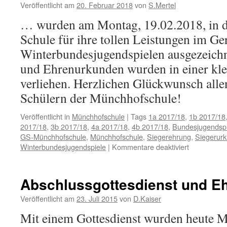
Sportler
Veröffentlicht am
20. Februar 2018
von
S.Mertel
bei
… wurden am Montag, 19.02.2018, in d
den
Winterbund
Schule für ihre tollen Leistungen im Ge
Winterbundesjugendspielen ausgezeichne
und Ehrenurkunden wurden in einer kle
verliehen. Herzlichen Glückwunsch all
Schülern der Münchhofschule!
Veröffentlicht in
Münchhofschule
|
Tags
1a 2017/18
,
1b 2017/18
2017/18
,
3b 2017/18
,
4a 2017/18
,
4b 2017/18
,
Bundesjugendspi
GS-Münchhofschule
,
Münchhofschule
,
Siegerehrung
,
Siegerur
für
Winterbundesjugendspiele
|
Kommentare deaktiviert
Die
Sportskano
der
Abschlussgottesdienst und E
Münchhofsc
Veröffentlicht am
23. Juli 2015
von
D.Kaiser
Mit einem Gottesdienst wurden heute M