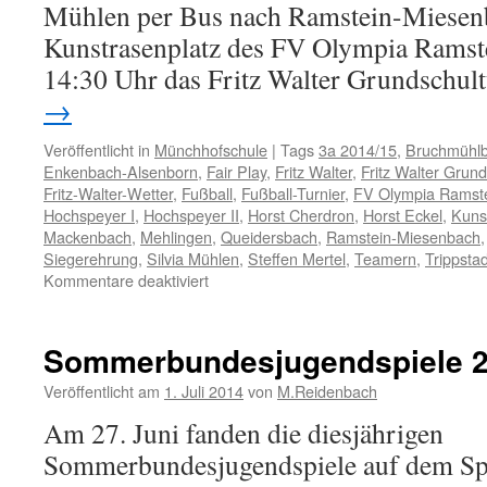
Mühlen per Bus nach Ramstein-Miesen
Kunstrasenplatz des FV Olympia Ramste
14:30 Uhr das Fritz Walter Grundschu
→
Veröffentlicht in
Münchhofschule
|
Tags
3a 2014/15
,
Bruchmühlb
Enkenbach-Alsenborn
,
Fair Play
,
Fritz Walter
,
Fritz Walter Grund
Fritz-Walter-Wetter
,
Fußball
,
Fußball-Turnier
,
FV Olympia Ramst
Hochspeyer I
,
Hochspeyer II
,
Horst Cherdron
,
Horst Eckel
,
Kuns
Mackenbach
,
Mehlingen
,
Queidersbach
,
Ramstein-Miesenbach
Siegerehrung
,
Silvia Mühlen
,
Steffen Mertel
,
Teamern
,
Trippstad
für
Kommentare deaktiviert
Fritz
Walter
Grundschulturnier
Sommerbundesjugendspiele 
2015
Veröffentlicht am
1. Juli 2014
von
M.Reidenbach
Am 27. Juni fanden die diesjährigen
Sommerbundesjugendspiele auf dem Sp