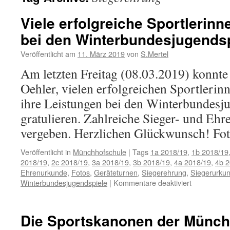
Viele erfolgreiche Sportlerinn
bei den Winterbundesjugends
Veröffentlicht am
11. März 2019
von
S.Mertel
Am letzten Freitag (08.03.2019) konnte 
Oehler, vielen erfolgreichen Sportlerin
ihre Leistungen bei den Winterbundesj
gratulieren. Zahlreiche Sieger- und E
vergeben. Herzlichen Glückwunsch! Foto
Veröffentlicht in
Münchhofschule
|
Tags
1a 2018/19
,
1b 2018/19
2018/19
,
2c 2018/19
,
3a 2018/19
,
3b 2018/19
,
4a 2018/19
,
4b 2
Ehrenurkunde
,
Fotos
,
Geräteturnen
,
Siegerehrung
,
Siegerurku
für
Winterbundesjugendspiele
|
Kommentare deaktiviert
Viele
erfolgreiche
Sportlerinn
Die Sportskanonen der Münch
und