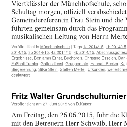
Viertklässler der Münchhofschule, scho
Schultag morgen, offiziell verabschiedet
Gemeindereferentin Frau Stein und die 
führten gemeinsam durch das Programm,
musikalischen Leitung von Herrn Mer
Veröffentlicht in
Münchhofschule
|
Tags
1a 2014/15
,
1b 2014/15
2014/15
,
3b 2014/15
,
4a 2014/15
,
4b 2014/15
,
Abschlussgottes
Ergebnisse
,
Benjamin Ernst
,
Buchpreis
,
Christine Esselen
,
Dani
Fußball-Turnier
,
Gottesdienst
,
Gruppenfoto
,
Hannah Becker
,
Kaj
Siegerehrung
,
Silke Stein
,
Steffen Mertel
,
Urkunden
,
weiterführ
für
deaktiviert
Abschlussgottesdienst
und
Ehrungen
Fritz Walter Grundschulturnie
Veröffentlicht am
27. Juni 2015
von
D.Kaiser
Am Freitag, den 26.06.2015, fuhr die 
mit den Betreuern Herr Schwalb, Herr 