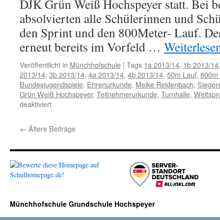
DJK Grün Weiß Hochspeyer statt. Bei b
absolvierten alle Schülerinnen und Schü
den Sprint und den 800Meter- Lauf. D
erneut bereits im Vorfeld …
Weiterlese
Veröffentlicht in
Münchhofschule
|
Tags
1a 2013/14
,
1b 2013/14
2013/14
,
3b 2013/14
,
4a 2013/14
,
4b 2013/14
,
50m Lauf
,
800m 
Bundesjugendspiele
,
Ehrenurkunde
,
Meike Reidenbach
,
Sieger
Grün Weiß Hochspeyer
,
Teilnehmerurkunde
,
Turnhalle
,
Weitspr
für
deaktiviert
Sommerbundesjugendspiele
2014
←
Ältere Beiträge
Münchhofschule Grundschule Hochspeyer