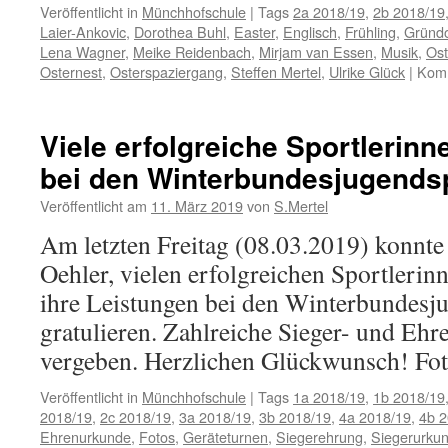
Veröffentlicht in
Münchhofschule
|
Tags
2a 2018/19
,
2b 2018/19
Laier-Ankovic
,
Dorothea Buhl
,
Easter
,
Englisch
,
Frühling
,
Gründ
Lena Wagner
,
Meike Reidenbach
,
Mirjam van Essen
,
Musik
,
Ost
Osternest
,
Osterspaziergang
,
Steffen Mertel
,
Ulrike Glück
|
Komm
Viele erfolgreiche Sportlerinn
bei den Winterbundesjugends
Veröffentlicht am
11. März 2019
von
S.Mertel
Am letzten Freitag (08.03.2019) konnte 
Oehler, vielen erfolgreichen Sportlerin
ihre Leistungen bei den Winterbundesj
gratulieren. Zahlreiche Sieger- und E
vergeben. Herzlichen Glückwunsch! Foto
Veröffentlicht in
Münchhofschule
|
Tags
1a 2018/19
,
1b 2018/19
2018/19
,
2c 2018/19
,
3a 2018/19
,
3b 2018/19
,
4a 2018/19
,
4b 2
Ehrenurkunde
,
Fotos
,
Geräteturnen
,
Siegerehrung
,
Siegerurku