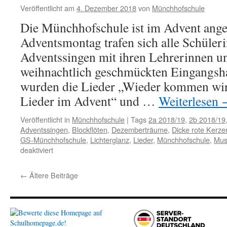
Veröffentlicht am
4. Dezember 2018
von
Münchhofschule
Die Münchhofschule ist im Advent an
Adventsmontag trafen sich alle Schüle
Adventssingen mit ihren Lehrerinnen u
weihnachtlich geschmückten Eingangsh
wurden die Lieder „Wieder kommen wi
Lieder im Advent“ und …
Weiterlesen
Veröffentlicht in
Münchhofschule
|
Tags
2a 2018/19
,
2b 2018/19
Adventssingen
,
Blockflöten
,
Dezemberträume
,
Dicke rote Kerze
GS-Münchhofschule
,
Lichterglanz
,
Lieder
,
Münchhofschule
,
Mus
für
deaktiviert
Dezemberträume
im
←
Ältere Beiträge
Advent