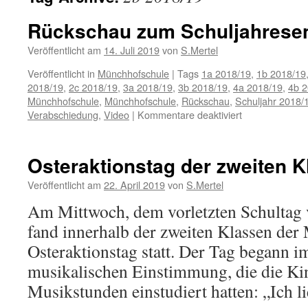
Rückschau zum Schuljahrese
Veröffentlicht am
14. Juli 2019
von
S.Mertel
Veröffentlicht in
Münchhofschule
|
Tags
1a 2018/19
,
1b 2018/19
2018/19
,
2c 2018/19
,
3a 2018/19
,
3b 2018/19
,
4a 2018/19
,
4b 2
Münchhofschule
,
Münchhofschule
,
Rückschau
,
Schuljahr 2018/
für
Verabschiedung
,
Video
|
Kommentare deaktiviert
Rückschau
zum
Schuljahresen
Osteraktionstag der zweiten K
2018/2019
Veröffentlicht am
22. April 2019
von
S.Mertel
Am Mittwoch, dem vorletzten Schultag v
fand innerhalb der zweiten Klassen der
Osteraktionstag statt. Der Tag begann i
musikalischen Einstimmung, die die Ki
Musikstunden einstudiert hatten: „Ich l