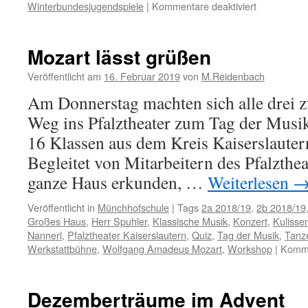
für
Winterbundesjugendspiele
|
Kommentare deaktiviert
Viele
erfolgreiche
Sportlerinn
Mozart lässt grüßen
und
Sportler
Veröffentlicht am
16. Februar 2019
von
M.Reidenbach
bei
Am Donnerstag machten sich alle drei z
den
Winterbund
Weg ins Pfalztheater zum Tag der Musi
16 Klassen aus dem Kreis Kaiserslautern
Begleitet von Mitarbeitern des Pfalzthea
ganze Haus erkunden, …
Weiterlesen
Veröffentlicht in
Münchhofschule
|
Tags
2a 2018/19
,
2b 2018/19
Großes Haus
,
Herr Spuhler
,
Klassische Musik
,
Konzert
,
Kulisse
Nannerl
,
Pfalztheater Kaiserslautern
,
Quiz
,
Tag der Musik
,
Tanz
Werkstattbühne
,
Wolfgang Amadeus Mozart
,
Workshop
|
Komme
Dezemberträume im Advent