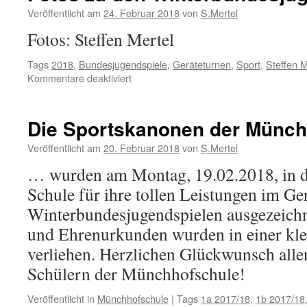
Veröffentlicht am
24. Februar 2018
von
S.Mertel
Fotos: Steffen Mertel
Tags
2018
,
Bundesjugendspiele
,
Geräteturnen
,
Sport
,
Steffen M
für
Kommentare deaktiviert
Fotos
zu
den
Die Sportskanonen der Münch
Winterbundesjugendspielen
2018
Veröffentlicht am
20. Februar 2018
von
S.Mertel
… wurden am Montag, 19.02.2018, in d
Schule für ihre tollen Leistungen im Ge
Winterbundesjugendspielen ausgezeichne
und Ehrenurkunden wurden in einer kle
verliehen. Herzlichen Glückwunsch all
Schülern der Münchhofschule!
Veröffentlicht in
Münchhofschule
|
Tags
1a 2017/18
,
1b 2017/18