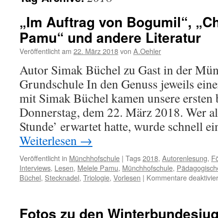
„Im Auftrag von Bogumil“, „C
Pamu“ und andere Literatur
Veröffentlicht am
22. März 2018
von
A.Oehler
Autor Simak Büchel zu Gast in der Mü
Grundschule In den Genuss jeweils ein
mit Simak Büchel kamen unsere ersten 
Donnerstag, dem 22. März 2018. Wer all
Stunde’ erwartet hatte, wurde schnell e
Weiterlesen
→
Veröffentlicht in
Münchhofschule
|
Tags
2018
,
Autorenlesung
,
Fö
Interviews
,
Lesen
,
Melele Pamu
,
Münchhofschule
,
Pädagogische
Büchel
,
Stecknadel
,
Triologie
,
Vorlesen
|
Kommentare deaktivier
Fotos zu den Winterbundesju