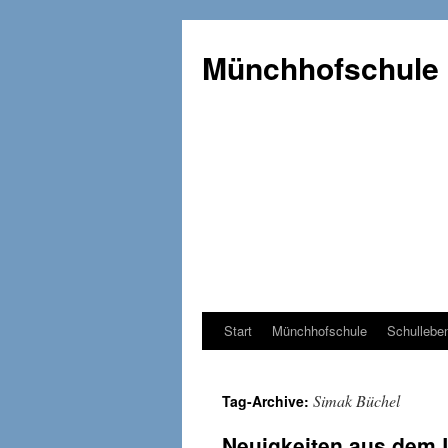
Münchhofschule
Start
Münchhofschule
Schullebe
Weiter
zum
Simak Büchel
Tag-Archive:
Content
Neuigkeiten aus dem