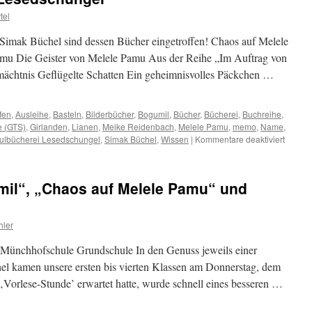
tel
 Simak Büchel sind dessen Bücher eingetroffen! Chaos auf Melele
amu Die Geister von Melele Pamu Aus der Reihe „Im Auftrag von
ächtnis Geflügelte Schatten Ein geheimnisvolles Päckchen …
fen
,
Ausleihe
,
Basteln
,
Bilderbücher
,
Bogumil
,
Bücher
,
Bücherei
,
Buchreihe
,
e (GTS)
,
Girlanden
,
Lianen
,
Meike Reidenbach
,
Melele Pamu
,
memo
,
Name
,
für
ulbücherei Lesedschungel
,
Simak Büchel
,
Wissen
|
Kommentare deaktiviert
Neuigk
aus
dem
mil“, „Chaos auf Melele Pamu“ und
Leseds
hler
 Münchhofschule Grundschule In den Genuss jeweils einer
 kamen unsere ersten bis vierten Klassen am Donnerstag, dem
‚Vorlese-Stunde’ erwartet hatte, wurde schnell eines besseren …