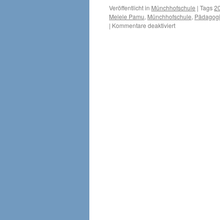
Veröffentlicht in
Münchhofschule
|
Tags
2
Melele Pamu
,
Münchhofschule
,
Pädagogi
für
|
Kommentare deaktiviert
„Im
Auftrag
von
Bogumil“,
„Chaos
auf
Melele
Pamu“
und
andere
Literatur