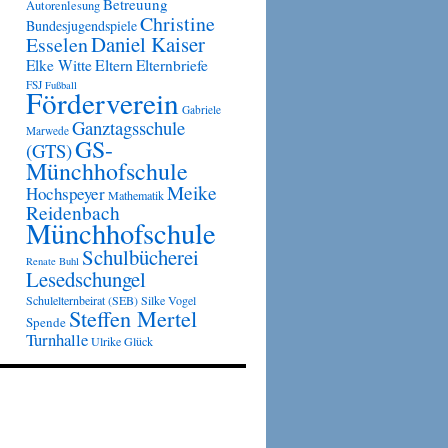
Betreuung
Autorenlesung
Christine
Bundesjugendspiele
Daniel Kaiser
Esselen
Eltern
Elke Witte
Elternbriefe
FSJ
Fußball
Förderverein
Gabriele
Ganztagsschule
Marwede
GS-
(GTS)
Münchhofschule
Meike
Hochspeyer
Mathematik
Reidenbach
Münchhofschule
Schulbücherei
Renate Buhl
Lesedschungel
Schulelternbeirat (SEB)
Silke Vogel
Steffen Mertel
Spende
Turnhalle
Ulrike Glück