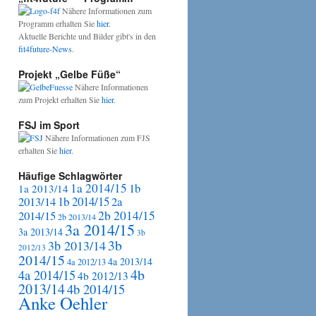
Nähere Informationen zum
Programm erhalten Sie
hier
.
Aktuelle Berichte und Bilder gibt's in den
fit4future-News
.
Projekt „Gelbe Füße“
Nähere Informationen
zum Projekt erhalten Sie
hier
.
FSJ im Sport
Nähere Informationen zum FJS
erhalten Sie
hier
.
Häufige Schlagwörter
1a 2014/15
1b
1a 2013/14
2013/14
1b 2014/15
2a
2b 2014/15
2014/15
2b 2013/14
3a 2014/15
3a 2013/14
3b
3b
3b 2013/14
2012/13
2014/15
4a 2013/14
4a 2012/13
4b
4a 2014/15
4b 2012/13
2013/14
4b 2014/15
Anke Oehler