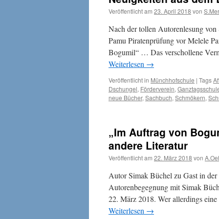
Veröffentlicht am
23. April 2018
von
S.Mer
Nach der tollen Autorenlesung von
Pamu Piratenprüfung vor Melele P
Bogumil“ … Das verschollene Verm
Weiterlesen
→
Veröffentlicht in
Münchhofschule
|
Tags
Af
Dschungel
,
Förderverein
,
Ganztagsschul
neue Bücher
,
Sachbuch
,
Schmökern
,
Sch
„Im Auftrag von Bogu
andere Literatur
Veröffentlicht am
22. März 2018
von
A.Oe
Autor Simak Büchel zu Gast in der
Autorenbegegnung mit Simak Büchel
22. März 2018. Wer allerdings eine 
Weiterlesen
→