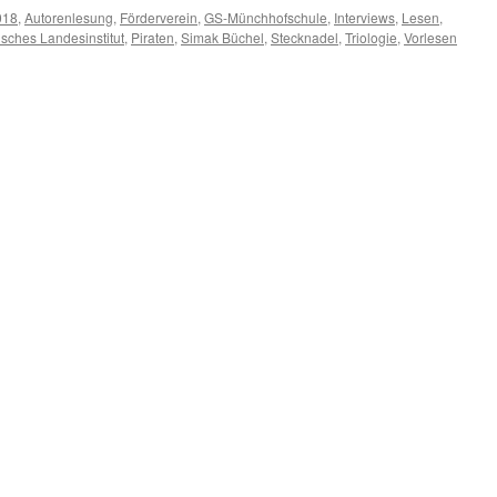
018
,
Autorenlesung
,
Förderverein
,
GS-Münchhofschule
,
Interviews
,
Lesen
,
sches Landesinstitut
,
Piraten
,
Simak Büchel
,
Stecknadel
,
Triologie
,
Vorlesen