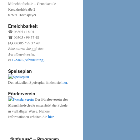
Münchhofschule – Grundschule
Kreuzhohlstraße 2
67691 Hochspeyer
Erreichbarkeit
☎ 06305 / 18 01
☎ 06305 / 99 37 48
℻ 06305 / 99 37 49
Bitte nutzen Sie ggf. den
Anrufbeantworter.
✉
E-Mail (Schulleitung)
eiten
Speiseplan
Den aktuellen Speiseplan finden sie
hier
.
chungel
Förderverein
Der
Förderverein der
Münchhofschule
unterstützt die Schule
in vielfältiger Weise. Nähere
Informationen erhalten Sie
hier
.
„fit4future“ – Programm