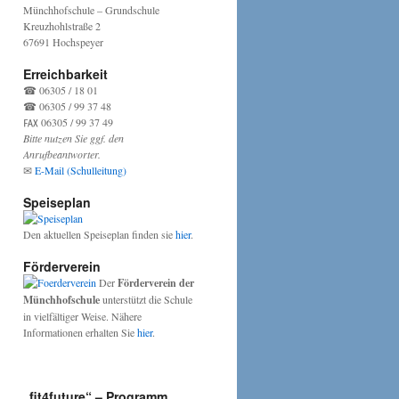
Münchhofschule – Grundschule
Kreuzhohlstraße 2
67691 Hochspeyer
Erreichbarkeit
☎ 06305 / 18 01
☎ 06305 / 99 37 48
℻ 06305 / 99 37 49
Bitte nutzen Sie ggf. den
Anrufbeantworter.
✉
E-Mail (Schulleitung)
Speiseplan
Den aktuellen Speiseplan finden sie
hier
.
Förderverein
Der
Förderverein der
Münchhofschule
unterstützt die Schule
in vielfältiger Weise. Nähere
Informationen erhalten Sie
hier
.
„fit4future“ – Programm