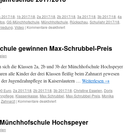
l
a 2017/18
,
1b 2017/18
,
2a 2017/18
,
2b 2017/18
,
3a 2017/18
,
3b 2017/18
,
4a
tos
,
GS-Münchhofschule
,
Münchhofschule
,
Rückschau
,
Schuljahr 2017/18
,
für
hiedung
,
Video
|
Kommentare deaktiviert
Rückschau
zum
Schuljahresende
chule gewinnen Max-Schrubbel-Preis
2017/2018
elen
 sich die Klassen 2a, 2b und 3b der Münchhofschule Hochspeyer
aren alle Kinder der drei Klassen fleißig beim Zahnarzt gewesen
i der Jugendzahnpflege in Kaiserslautern …
Weiterlesen
→
00 Euro
,
2a 2017/18
,
2b 2017/18
,
3b 2017/18
,
Christine Esselen
,
Doris
hnpflege
,
Klassenkasse
,
Max Schrubbel
,
Max-Schrubbel-Preis
,
Monika
für
,
Zahnarzt
|
Kommentare deaktiviert
Kinder
der
Münchhofschule
r Münchhofschule Hochspeyer
gewinnen
Max-
elen
Schrubbel-