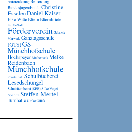
Betreuung
Autorenlesung
Christine
Bundesjugendspiele
Daniel Kaiser
Esselen
Eltern
Elke Witte
Elternbriefe
FSJ
Fußball
Förderverein
Gabriele
Ganztagsschule
Marwede
GS-
(GTS)
Münchhofschule
Meike
Hochspeyer
Mathematik
Reidenbach
Münchhofschule
Schulbücherei
Renate Buhl
Lesedschungel
Schulelternbeirat (SEB)
Silke Vogel
Steffen Mertel
Spende
Turnhalle
Ulrike Glück