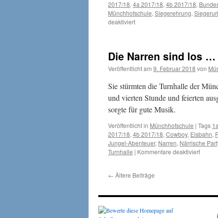
2017/18
,
4a 2017/18
,
4b 2017/18
,
Bundes
Münchhofschule
,
Siegerehrung
,
Siegeru
für
deaktiviert
Die
Sportskanonen
der
Die Narren sind los …
Münchhofschule
Veröffentlicht am
9. Februar 2018
von
Mün
Sie stürmten die Turnhalle der Mün
und vierten Stunde und feierten aus
sorgte für gute Musik.
Veröffentlicht in
Münchhofschule
|
Tags
1
2017/18
,
4b 2017/18
,
Cowboy
,
Eisbahn
,
Jungel-Abenteuer
,
Narren
,
Närrische Part
für
Turnhalle
|
Kommentare deaktiviert
Die
Narren
←
Ältere Beiträge
sind
los
…