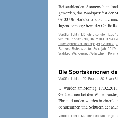
Bei strahlendem Sonnenschein fand 
geworden, das Waldspielefest der 
09:00 Uhr starteten alle Schülerin
Jugendherberge bzw. der Grillhall
Veröffentlicht in
Münchhofschule
|
Tags
1
2017/18
,
4b 2017/18
,
Baum des Jahres 
Früchteparadies Hochspeyer
,
Grillhalle
,
G
Rohkost
,
Rohkostbuffet
,
Schuljahr 2017/
Waldtag
,
Wanderung
,
Würstchen
|
Kommen
Die Sportskanonen d
Veröffentlicht am
20. Februar 2018
von
S.
… wurden am Montag, 19.02.2018, in
Geräteturnen bei den Winterbundesj
Ehrenurkunden wurden in einer kle
Schülerinnen und Schülern der Mü
Veröffentlicht in
Münchhofschule
|
Tags
1