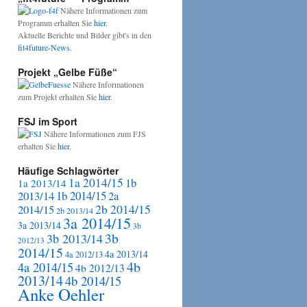
Nähere Informationen zum
Programm erhalten Sie
hier
.
Aktuelle Berichte und Bilder gibt's in den
fit4future-News
.
Projekt „Gelbe Füße“
Nähere Informationen
zum Projekt erhalten Sie
hier
.
FSJ im Sport
Nähere Informationen zum FJS
erhalten Sie
hier
.
Häufige Schlagwörter
1a 2014/15
1b
1a 2013/14
2013/14
1b 2014/15
2a
2b 2014/15
2014/15
2b 2013/14
3a 2014/15
3a 2013/14
3b
3b
3b 2013/14
2012/13
2014/15
4a 2013/14
4a 2012/13
4b
4a 2014/15
4b 2012/13
2013/14
4b 2014/15
Anke Oehler