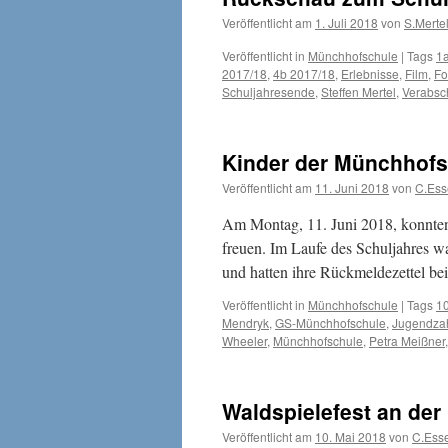
Veröffentlicht am
1. Juli 2018
von
S.Merte
Veröffentlicht in
Münchhofschule
|
Tags
1
2017/18
,
4b 2017/18
,
Erlebnisse
,
Film
,
Fo
Schuljahresende
,
Steffen Mertel
,
Verabsc
Kinder der Münchhofs
Veröffentlicht am
11. Juni 2018
von
C.Ess
Am Montag, 11. Juni 2018, konnten
freuen. Im Laufe des Schuljahres w
und hatten ihre Rückmeldezettel be
Veröffentlicht in
Münchhofschule
|
Tags
1
Mendryk
,
GS-Münchhofschule
,
Jugendza
Wheeler
,
Münchhofschule
,
Petra Meißner
Waldspielefest an de
Veröffentlicht am
10. Mai 2018
von
C.Ess