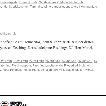
jugendspiele
,
Ehrenurkunde
,
Geräteturnen
,
GS-Münchhofschule
,
rkunde
,
Sportskanonen
,
Turnhalle
,
Winterbundesjugendspiele
|
Kommentare
chhofschule
chhofschule am Donnerstag, dem 8. Februar 2018 in der dritten
gelassen Fasching. Der schuleigene Faschings-DJ, Herr Mertel,
a 2017/18
,
1b 2017/18
,
2a 2017/18
,
2b 2017/18
,
3a 2017/18
,
3b 2017/18
,
4a
Fasching
,
Faschingsparty
,
Faschingswochenende
,
Fliegerlied
,
Indianer
,
y
,
Party
,
Polonäse
,
Rotes Pferd
,
Schuljahr 2017/18
,
Spiele
,
Steffen Mertel
,