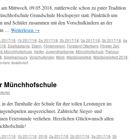
Preis
am Mittwoch, 09.05.2018, mittlerweile schon zu guter Tradition
Münchhofschule Grundschule Hochspeyer statt. Pünktlich um
nen und Schüler zusammen mit den Vorschulkindern an der
e in …
Weiterlesen
→
a 2017/18
,
1b 2017/18
,
2a 2017/18
,
2b 2017/18
,
3a 2017/18
,
3b 2017/18
,
4a
2018
,
Edelkastanie
,
Eltern
,
Förderverein
,
Forstamt Otterberg
,
Förster Zell
,
S-Münchhofschule
,
Helfer
,
Jugendherberge
,
Münchhofschule
,
Parcour
,
18
,
Spielparcours
,
Vorschulkinder
,
Wald
,
Waldspielefest
,
Waldspielefest 2018
,
für
tare deaktiviert
Waldspielefest
an
der
er Münchhofschule
Münchhofschule
Hochspeyer
Mertel
 der Turnhalle der Schule für ihre tollen Leistungen im
ugendspielen ausgezeichnet. Zahlreiche Sieger- und
inen Feierstunde verliehen. Herzlichen Glückwunsch allen
nchhofschule!
a 2017/18
,
1b 2017/18
,
2018
,
2a 2017/18
,
2b 2017/18
,
3a 2017/18
,
3b