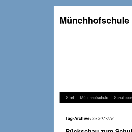
Münchhofschule
Start
Münchhofschule
Schullebe
Weiter
zum
2a 2017/18
Tag-Archive:
Content
Rückschau zum Schul