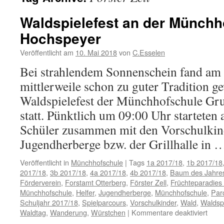
Waldspielefest an der Münchh
Hochspeyer
Veröffentlicht am
10. Mai 2018
von
C.Esselen
Bei strahlendem Sonnenschein fand am
mittlerweile schon zu guter Tradition g
Waldspielefest der Münchhofschule Gr
statt. Pünktlich um 09:00 Uhr starteten
Schüler zusammen mit den Vorschulkin
Jugendherberge bzw. der Grillhalle in
Veröffentlicht in
Münchhofschule
|
Tags
1a 2017/18
,
1b 2017/18
2017/18
,
3b 2017/18
,
4a 2017/18
,
4b 2017/18
,
Baum des Jahre
Förderverein
,
Forstamt Otterberg
,
Förster Zell
,
Früchteparadies
Münchhofschule
,
Helfer
,
Jugendherberge
,
Münchhofschule
,
Par
Schuljahr 2017/18
,
Spielparcours
,
Vorschulkinder
,
Wald
,
Waldspi
für
Waldtag
,
Wanderung
,
Würstchen
|
Kommentare deaktiviert
Walds