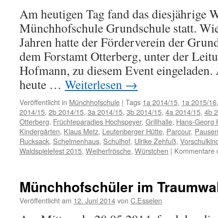
Am heutigen Tag fand das diesjährige W
Münchhofschule Grundschule statt. Wie
Jahren hatte der Förderverein der Gru
dem Forstamt Otterberg, unter der Leit
Hofmann, zu diesem Event eingeladen.
heute …
Weiterlesen
→
Veröffentlicht in
Münchhofschule
|
Tags
1a 2014/15
,
1a 2015/16
2014/15
,
2b 2014/15
,
3a 2014/15
,
3b 2014/15
,
4a 2014/15
,
4b 
Otterberg
,
Früchteparadies Hochspeyer
,
Grillhalle
,
Hans-Georg 
Kindergärten
,
Klaus Metz
,
Leutenberger Hütte
,
Parcour
,
Pausen
Rucksack
,
Schelmenhaus
,
Schulhof
,
Ulrike Zehfuß
,
Vorschulkin
Waldspielefest 2015
,
Weiherfrösche
,
Würstchen
|
Kommentare de
Münchhofschüler im Traumwa
Veröffentlicht am
12. Juni 2014
von
C.Esselen