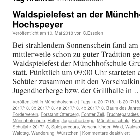
Waldspielefest an der Münchh
Hochspeyer
Veröffentlicht am
10. Mai 2018
von
C.Esselen
Bei strahlendem Sonnenschein fand am
mittlerweile schon zu guter Tradition g
Waldspielefest der Münchhofschule Gr
statt. Pünktlich um 09:00 Uhr starteten
Schüler zusammen mit den Vorschulkin
Jugendherberge bzw. der Grillhalle in
Veröffentlicht in
Münchhofschule
|
Tags
1a 2017/18
,
1b 2017/18
2017/18
,
3b 2017/18
,
4a 2017/18
,
4b 2017/18
,
Baum des Jahre
Förderverein
,
Forstamt Otterberg
,
Förster Zell
,
Früchteparadies
Münchhofschule
,
Helfer
,
Jugendherberge
,
Münchhofschule
,
Par
Schuljahr 2017/18
,
Spielparcours
,
Vorschulkinder
,
Wald
,
Waldspi
für
Waldtag
,
Wanderung
,
Würstchen
|
Kommentare deaktiviert
Walds