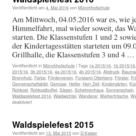
Münch
Hochs
Veröffentlicht am
4. Mai 2016
von
Münchhofschule
Am Mittwoch, 04.05.2016 war es, wie je
Himmelfahrt, mal wieder soweit, das Wa
starten. Die Klassenstufen 1 und 2 sowi
der Kindertagesstätten starteten um 09.
Grillhalle, die Klassenstufen 3 und 4 
Veröffentlicht in
Münchhofschule
|
Tags
1a 2015/16
,
1b 2015/16
2015/16
,
3b 2015/16
,
4a 2015/16
,
4b 2015/16
,
Abdruck
,
Baumsc
Brennholz
,
Farbe
,
Förderverein
,
Forstamt Otterberg
,
Förster
,
Fr
Gemeinschaftsbild
,
Gemüse
,
Helfer
,
Herr Zell
,
Kindergärten
,
Küc
Rohkost
,
Rohkostbuffet
,
Sägen
,
Schelmenhaus
,
Sonnenschein
,
Waldspielefest 2016
,
Waldwichtel
,
Wanderer
,
Weiherfrösche
,
We
für
deaktiviert
Waldspielefest
2016
Waldspielefest 2015
Veröffentlicht am
13. Mai 2015
von
D.Kaiser