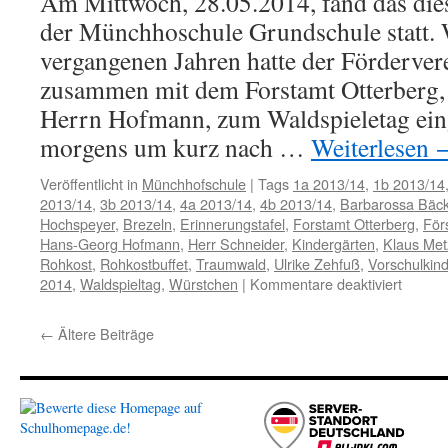
Am Mittwoch, 28.05.2014, fand das dies
der Münchhoschule Grundschule statt. 
vergangenen Jahren hatte der Förderver
zusammen mit dem Forstamt Otterberg, 
Herrn Hofmann, zum Waldspieletag ein
morgens um kurz nach …
Weiterlesen
Veröffentlicht in
Münchhofschule
|
Tags
1a 2013/14
,
1b 2013/14
2013/14
,
3b 2013/14
,
4a 2013/14
,
4b 2013/14
,
Barbarossa Bäck
Hochspeyer
,
Brezeln
,
Erinnerungstafel
,
Forstamt Otterberg
,
För
Hans-Georg Hofmann
,
Herr Schneider
,
Kindergärten
,
Klaus Met
Rohkost
,
Rohkostbuffet
,
Traumwald
,
Ulrike Zehfuß
,
Vorschulkind
für
2014
,
Waldspieltag
,
Würstchen
|
Kommentare deaktiviert
Münchh
im
←
Ältere Beiträge
Traumw