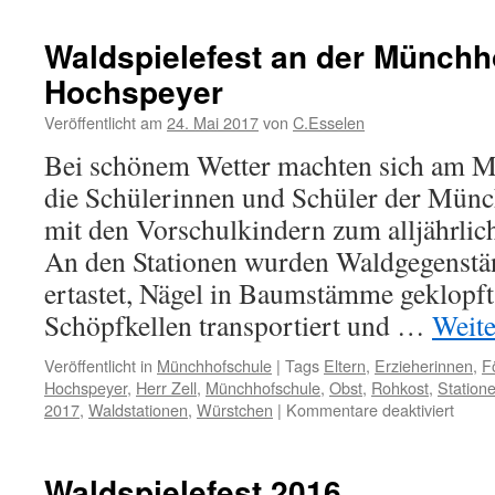
an
der
Waldspielefest an der Münchh
Münc
Hochspeyer
Hoch
Veröffentlicht am
24. Mai 2017
von
C.Esselen
Bei schönem Wetter machten sich am M
die Schülerinnen und Schüler der Mün
mit den Vorschulkindern zum alljährlich
An den Stationen wurden Waldgegenstän
ertastet, Nägel in Baumstämme geklopft
Schöpfkellen transportiert und …
Weite
Veröffentlicht in
Münchhofschule
|
Tags
Eltern
,
Erzieherinnen
,
F
Hochspeyer
,
Herr Zell
,
Münchhofschule
,
Obst
,
Rohkost
,
Station
für
2017
,
Waldstationen
,
Würstchen
|
Kommentare deaktiviert
Walds
an
der
Waldspielefest 2016