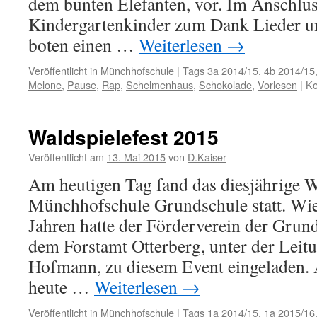
dem bunten Elefanten, vor. Im Anschlus
Kindergartenkinder zum Dank Lieder u
boten einen …
Weiterlesen
→
Veröffentlicht in
Münchhofschule
|
Tags
3a 2014/15
,
4b 2014/15
Melone
,
Pause
,
Rap
,
Schelmenhaus
,
Schokolade
,
Vorlesen
|
Ko
Waldspielefest 2015
Veröffentlicht am
13. Mai 2015
von
D.Kaiser
Am heutigen Tag fand das diesjährige W
Münchhofschule Grundschule statt. Wie
Jahren hatte der Förderverein der Gru
dem Forstamt Otterberg, unter der Leit
Hofmann, zu diesem Event eingeladen.
heute …
Weiterlesen
→
Veröffentlicht in
Münchhofschule
|
Tags
1a 2014/15
,
1a 2015/16