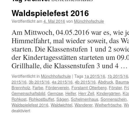
Waldspielefest 2016
Veröffentlicht am
4. Mai 2016
von
Münchhofschule
Am Mittwoch, 04.05.2016 war es, wie je
Himmelfahrt, mal wieder soweit, das Wa
starten. Die Klassenstufen 1 und 2 sowi
der Kindertagesstätten starteten um 09.
Grillhalle, die Klassenstufen 3 und 4 
Veröffentlicht in
Münchhofschule
|
Tags
1a 2015/16
,
1b 2015/16
2015/16
,
3b 2015/16
,
4a 2015/16
,
4b 2015/16
,
Abdruck
,
Baumsc
Brennholz
,
Farbe
,
Förderverein
,
Forstamt Otterberg
,
Förster
,
Fr
Gemeinschaftsbild
,
Gemüse
,
Helfer
,
Herr Zell
,
Kindergärten
,
Küc
Rohkost
,
Rohkostbuffet
,
Sägen
,
Schelmenhaus
,
Sonnenschein
,
Waldspielefest 2016
,
Waldwichtel
,
Wanderer
,
Weiherfrösche
,
We
für
deaktiviert
Waldspielefest
2016