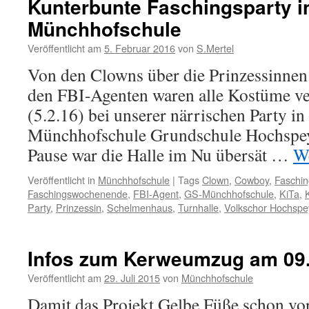
Kunterbunte Faschingsparty i
Münchhofschule
Veröffentlicht am
5. Februar 2016
von
S.Mertel
Von den Clowns über die Prinzessinnen
den FBI-Agenten waren alle Kostüme ver
(5.2.16) bei unserer närrischen Party in
Münchhofschule Grundschule Hochspey
Pause war die Halle im Nu übersät …
We
Veröffentlicht in
Münchhofschule
|
Tags
Clown
,
Cowboy
,
Faschin
Faschingswochenende
,
FBI-Agent
,
GS-Münchhofschule
,
KiTa
,
Party
,
Prinzessin
,
Schelmenhaus
,
Turnhalle
,
Volkschor Hochspe
Infos zum Kerweumzug am 09
Veröffentlicht am
29. Juli 2015
von
Münchhofschule
Damit das Projekt Gelbe Füße schon vo