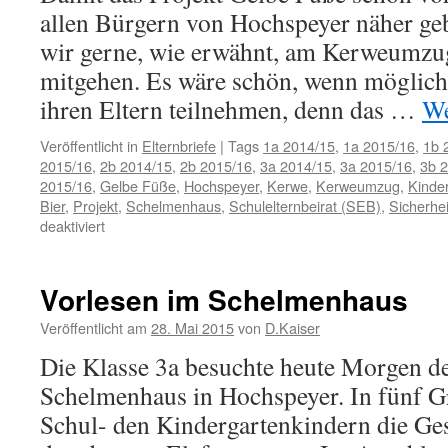
allen Bürgern von Hochspeyer näher ge
wir gerne, wie erwähnt, am Kerweumzu
mitgehen. Es wäre schön, wenn möglichs
ihren Eltern teilnehmen, denn das …
We
Veröffentlicht in
Elternbriefe
|
Tags
1a 2014/15
,
1a 2015/16
,
1b 
2015/16
,
2b 2014/15
,
2b 2015/16
,
3a 2014/15
,
3a 2015/16
,
3b 
2015/16
,
Gelbe Füße
,
Hochspeyer
,
Kerwe
,
Kerweumzug
,
Kinde
Bier
,
Projekt
,
Schelmenhaus
,
Schulelternbeirat (SEB)
,
Sicherhei
für
deaktiviert
Infos
zum
Kerweumzug
Vorlesen im Schelmenhaus
am
09.08.2015
Veröffentlicht am
28. Mai 2015
von
D.Kaiser
Die Klasse 3a besuchte heute Morgen d
Schelmenhaus in Hochspeyer. In fünf G
Schul- den Kindergartenkindern die Ge