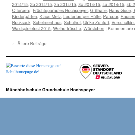
2014/15
,
2b 2014/15
,
3a 2014/15
,
3b 2014/15
,
4a 2014/15
,
4b 
Otterberg
,
Früchteparadies Hochspeyer
,
Grillhalle
,
Hans-Georg 
Kindergärten
,
Klaus Metz
,
Leutenberger Hütte
,
Parcour
,
Pausen
Rucksack
,
Schelmenhaus
,
Schulhof
,
Ulrike Zehfuß
,
Vorschulkin
Waldspielefest 2015
,
Weiherfrösche
,
Würstchen
|
Kommentare de
←
Ältere Beiträge
Münchhofschule Grundschule Hochspeyer