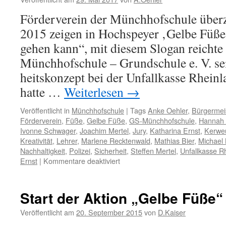
Förderverein der Münchhofschule überz
2015 zeigen in Hochspeyer ‚Gelbe Füße
gehen kann“, mit diesem Slogan reichte
Münchhofschule – Grundschule e. V. se
heitskonzept bei der Unfallkasse Rheinl
hatte …
Weiterlesen
→
Veröffentlicht in
Münchhofschule
|
Tags
Anke Oehler
,
Bürgermei
Förderverein
,
Füße
,
Gelbe Füße
,
GS-Münchhofschule
,
Hannah 
Ivonne Schwager
,
Joachim Mertel
,
Jury
,
Katharina Ernst
,
Kerwe
Kreativität
,
Lehrer
,
Marlene Recktenwald
,
Mathias Bier
,
Michael
Nachhaltigkeit
,
Polizei
,
Sicherheit
,
Steffen Mertel
,
Unfallkasse R
für
Ernst
|
Kommentare deaktiviert
Ausgezeichnet:
Konzept
„Gelbe
Start der Aktion „Gelbe Füße“
Füße“
in
Veröffentlicht am
20. September 2015
von
D.Kaiser
Hochspeyer