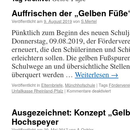
Auffrischen der „Gelben Füße
Veröffentlicht am
9. August 2019
von
S.Mertel
Pünktlich zum Beginn des neuen Schulj
Donnerstag, 09.08.2019, der Förderver
erneuert, die den Schülerinnen und Sch
erleichtern sollen. Die gelben Fußspuren
Schulwege an und übersichtliche Stellen
überquert werden …
Weiterlesen
→
Veröffentlicht in
Elternbriefe
,
Münchhofschule
|
Tags
Fördervere
für
Unfallkasse Rheinland-Pfalz
|
Kommentare deaktiviert
Auffrische
der
„Gelben
Ausgezeichnet: Konzept „Gelb
Füße“
Hochspeyer
Veröffentlicht am
29. Mai 2017
von
A.Oehler