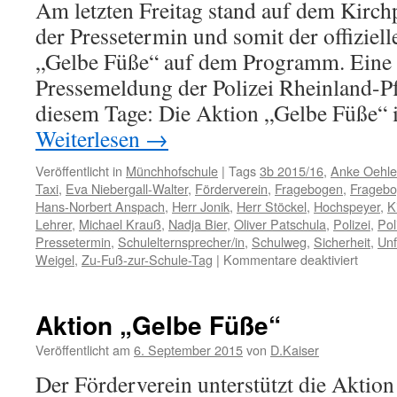
Am letzten Freitag stand auf dem Kirch
der Pressetermin und somit der offiziell
„Gelbe Füße“ auf dem Programm. Eine o
Pressemeldung der Polizei Rheinland-Pf
diesem Tage: Die Aktion „Gelbe Füße“
Weiterlesen
→
Veröffentlicht in
Münchhofschule
|
Tags
3b 2015/16
,
Anke Oehle
Taxi
,
Eva Niebergall-Walter
,
Förderverein
,
Fragebogen
,
Fragebo
Hans-Norbert Anspach
,
Herr Jonik
,
Herr Stöckel
,
Hochspeyer
,
K
Lehrer
,
Michael Krauß
,
Nadja Bier
,
Oliver Patschula
,
Polizei
,
Pol
Pressetermin
,
Schulelternsprecher/in
,
Schulweg
,
Sicherheit
,
Unf
für
Weigel
,
Zu-Fuß-zur-Schule-Tag
|
Kommentare deaktiviert
Start
der
Aktion
Aktion „Gelbe Füße“
„Gelbe
Füße“
Veröffentlicht am
6. September 2015
von
D.Kaiser
Der Förderverein unterstützt die Aktio