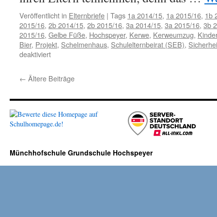
Veröffentlicht in
Elternbriefe
|
Tags
1a 2014/15
,
1a 2015/16
,
1b 
2015/16
,
2b 2014/15
,
2b 2015/16
,
3a 2014/15
,
3a 2015/16
,
3b 
2015/16
,
Gelbe Füße
,
Hochspeyer
,
Kerwe
,
Kerweumzug
,
Kinde
Bier
,
Projekt
,
Schelmenhaus
,
Schulelternbeirat (SEB)
,
Sicherhei
für
deaktiviert
Infos
zum
←
Ältere Beiträge
Kerweumzug
am
09.08.2015
Münchhofschule Grundschule Hochspeyer