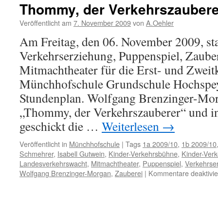
Aktion
Thommy, der Verkehrszaubere
„Gelbe
Füße“
Veröffentlicht am
7. November 2009
von
A.Oehler
Am Freitag, den 06. November 2009, st
Verkehrserziehung, Puppenspiel, Zaube
Mitmachtheater für die Erst- und Zweitk
Münchhofschule Grundschule Hochspe
Stundenplan. Wolfgang Brenzinger-Morg
„Thommy, der Verkehrszauberer“ und in
geschickt die …
Weiterlesen
→
Veröffentlicht in
Münchhofschule
|
Tags
1a 2009/10
,
1b 2009/10
Schmehrer
,
Isabell Gutwein
,
Kinder-Verkehrsbühne
,
Kinder-Ver
Landesverkehrswacht
,
Mitmachtheater
,
Puppenspiel
,
Verkehrse
Wolfgang Brenzinger-Morgan
,
Zauberei
|
Kommentare deaktivie