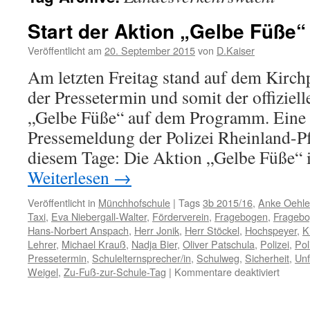
Start der Aktion „Gelbe Füße“
Veröffentlicht am
20. September 2015
von
D.Kaiser
Am letzten Freitag stand auf dem Kirch
der Pressetermin und somit der offiziell
„Gelbe Füße“ auf dem Programm. Eine o
Pressemeldung der Polizei Rheinland-Pf
diesem Tage: Die Aktion „Gelbe Füße“
Weiterlesen
→
Veröffentlicht in
Münchhofschule
|
Tags
3b 2015/16
,
Anke Oehle
Taxi
,
Eva Niebergall-Walter
,
Förderverein
,
Fragebogen
,
Fragebo
Hans-Norbert Anspach
,
Herr Jonik
,
Herr Stöckel
,
Hochspeyer
,
K
Lehrer
,
Michael Krauß
,
Nadja Bier
,
Oliver Patschula
,
Polizei
,
Pol
Pressetermin
,
Schulelternsprecher/in
,
Schulweg
,
Sicherheit
,
Unf
für
Weigel
,
Zu-Fuß-zur-Schule-Tag
|
Kommentare deaktiviert
Start
der