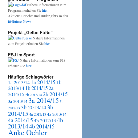
Nähere Informationen zum
Programm erhalten Sie
hier
.
Aktuelle Berichte und Bilder gibt's in den
fit4future-News
.
Projekt „Gelbe Füße“
Nähere Informationen
zum Projekt erhalten Sie
hier
.
FSJ im Sport
Nähere Informationen zum FJS
erhalten Sie
hier
.
Häufige Schlagwörter
1a 2014/15
1b
1a 2013/14
2013/14
1b 2014/15
2a
2b 2014/15
2014/15
2b 2013/14
3a 2014/15
3a 2013/14
3b
3b
3b 2013/14
2012/13
2014/15
4a 2013/14
4a 2012/13
4b
4a 2014/15
4b 2012/13
2013/14
4b 2014/15
Anke Oehler