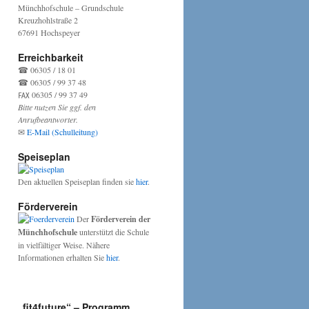
Münchhofschule – Grundschule
Kreuzhohlstraße 2
67691 Hochspeyer
Erreichbarkeit
☎ 06305 / 18 01
☎ 06305 / 99 37 48
℻ 06305 / 99 37 49
Bitte nutzen Sie ggf. den
Anrufbeantworter.
✉
E-Mail (Schulleitung)
y,
Speiseplan
hrszauberer
Den aktuellen Speiseplan finden sie
hier
.
Förderverein
Der
Förderverein der
Münchhofschule
unterstützt die Schule
in vielfältiger Weise. Nähere
Informationen erhalten Sie
hier
.
„fit4future“ – Programm