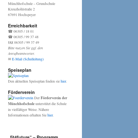
Münchhofschule – Grundschule
Kreuzhohlstraße 2
67691 Hochspeyer
Erreichbarkeit
☎ 06305 / 18 01
☎ 06305 / 99 37 48
℻ 06305 / 99 37 49
Bitte nutzen Sie ggf. den
Anrufbeantworter.
✉
E-Mail (Schulleitung)
y,
Speiseplan
hrszauberer
Den aktuellen Speiseplan finden sie
hier
.
Förderverein
Der
Förderverein der
Münchhofschule
unterstützt die Schule
in vielfältiger Weise. Nähere
Informationen erhalten Sie
hier
.
„fit4future“ – Programm