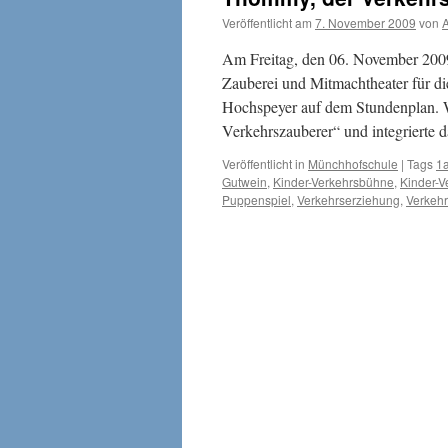
Veröffentlicht am
7. November 2009
von
A
Am Freitag, den 06. November 2009
Zauberei und Mitmachtheater für d
Hochspeyer auf dem Stundenplan. 
Verkehrszauberer“ und integrierte 
Veröffentlicht in
Münchhofschule
|
Tags
1
Gutwein
,
Kinder-Verkehrsbühne
,
Kinder-V
Puppenspiel
,
Verkehrserziehung
,
Verkehr