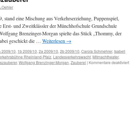
.Oehler
, stand eine Mischung aus Verkehrserziehung, Puppenspiel,
ie Erst- und Zweitklässler der Münchhofschule Grundschule
Wolfgang Brenzinger-Morgan spielte das Stück „Thommy, der
dabei geschickt die …
Weiterlesen
→
a 2009/10
,
1b 2009/10
,
2a 2009/10
,
2b 2009/10
,
Carola Schmehrer
,
Isabell
erkehrsbühne Rheinland-Pfalz
,
Landesverkehrswacht
,
Mitmachtheater
,
für
szauberer
,
Wolfgang Brenzinger-Morgan
,
Zauberei
|
Kommentare deaktiviert
Thomm
der
Verke