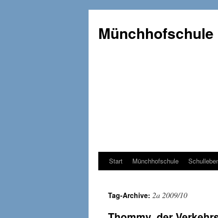
Münchhofschule
Start
Münchhofschule
Schullebe
Weiter
zum
2a 2009/10
Tag-Archive:
Content
Thommy, der Verkehr