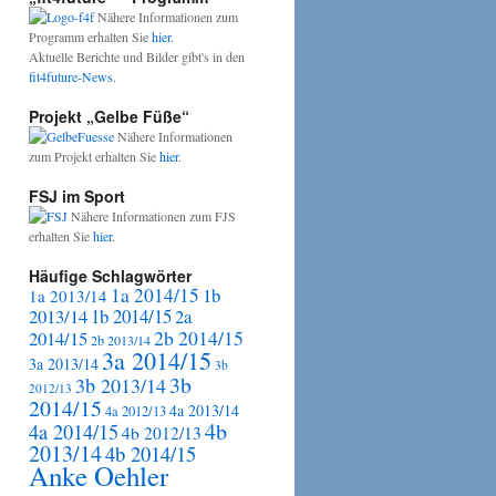
Nähere Informationen zum
Programm erhalten Sie
hier
.
Aktuelle Berichte und Bilder gibt's in den
fit4future-News
.
Projekt „Gelbe Füße“
Nähere Informationen
zum Projekt erhalten Sie
hier
.
FSJ im Sport
Nähere Informationen zum FJS
erhalten Sie
hier
.
Häufige Schlagwörter
1a 2014/15
1b
1a 2013/14
2013/14
1b 2014/15
2a
2b 2014/15
2014/15
2b 2013/14
3a 2014/15
3a 2013/14
3b
3b
3b 2013/14
2012/13
2014/15
4a 2013/14
4a 2012/13
4b
4a 2014/15
4b 2012/13
2013/14
4b 2014/15
Anke Oehler