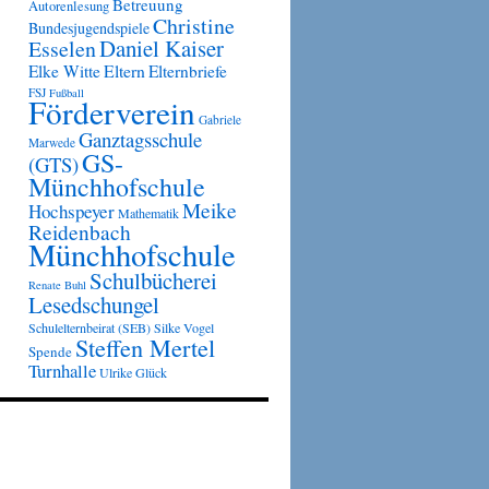
Betreuung
Autorenlesung
Christine
Bundesjugendspiele
Daniel Kaiser
Esselen
Eltern
Elke Witte
Elternbriefe
FSJ
Fußball
Förderverein
Gabriele
Ganztagsschule
Marwede
GS-
(GTS)
Münchhofschule
Meike
Hochspeyer
Mathematik
Reidenbach
Münchhofschule
Schulbücherei
Renate Buhl
Lesedschungel
Schulelternbeirat (SEB)
Silke Vogel
Steffen Mertel
Spende
Turnhalle
Ulrike Glück