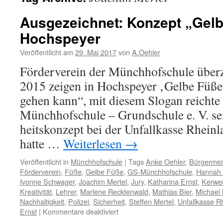
Ausgezeichnet: Konzept „Gelb
Hochspeyer
Veröffentlicht am
29. Mai 2017
von
A.Oehler
Förderverein der Münchhofschule überz
2015 zeigen in Hochspeyer ‚Gelbe Füße
gehen kann“, mit diesem Slogan reichte
Münchhofschule – Grundschule e. V. se
heitskonzept bei der Unfallkasse Rheinl
hatte …
Weiterlesen
→
Veröffentlicht in
Münchhofschule
|
Tags
Anke Oehler
,
Bürgermei
Förderverein
,
Füße
,
Gelbe Füße
,
GS-Münchhofschule
,
Hannah 
Ivonne Schwager
,
Joachim Mertel
,
Jury
,
Katharina Ernst
,
Kerwe
Kreativität
,
Lehrer
,
Marlene Recktenwald
,
Mathias Bier
,
Michael
Nachhaltigkeit
,
Polizei
,
Sicherheit
,
Steffen Mertel
,
Unfallkasse R
für
Ernst
|
Kommentare deaktiviert
Ausgezeichnet: