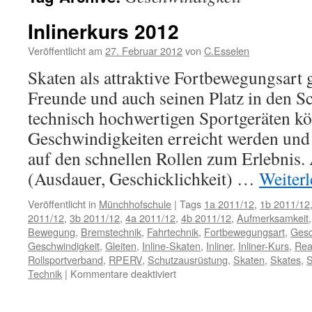
Inlinerkurs 2012
Veröffentlicht am
27. Februar 2012
von
C.Esselen
Skaten als attraktive Fortbewegungsart
Freunde und auch seinen Platz in den S
technisch hochwertigen Sportgeräten k
Geschwindigkeiten erreicht werden un
auf den schnellen Rollen zum Erlebnis.
(Ausdauer, Geschicklichkeit) …
Weiter
Veröffentlicht in
Münchhofschule
|
Tags
1a 2011/12
,
1b 2011/12
2011/12
,
3b 2011/12
,
4a 2011/12
,
4b 2011/12
,
Aufmerksamkeit
Bewegung
,
Bremstechnik
,
Fahrtechnik
,
Fortbewegungsart
,
Gesc
Geschwindigkeit
,
Gleiten
,
Inline-Skaten
,
Inliner
,
Inliner-Kurs
,
Rea
Rollsportverband
,
RPERV
,
Schutzausrüstung
,
Skaten
,
Skates
,
S
für
Technik
|
Kommentare deaktiviert
Inlinerkurs
2012