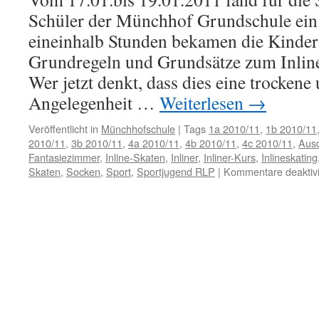
Schüler der Münchhof Grundschule ein I
eineinhalb Stunden bekamen die Kinder 
Grundregeln und Grundsätze zum Inliner
Wer jetzt denkt, dass dies eine trockene
Angelegenheit …
Weiterlesen
→
Veröffentlicht in
Münchhofschule
|
Tags
1a 2010/11
,
1b 2010/11
2010/11
,
3b 2010/11
,
4a 2010/11
,
4b 2010/11
,
4c 2010/11
,
Ausd
Fantasiezimmer
,
Inline-Skaten
,
Inliner
,
Inliner-Kurs
,
Inlineskating
Skaten
,
Socken
,
Sport
,
Sportjugend RLP
|
Kommentare deaktivi