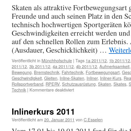
Skaten als attraktive Fortbewegungsart
Freunde und auch seinen Platz in den S
technisch hochwertigen Sportgeräten k
Geschwindigkeiten erreicht werden un
auf den schnellen Rollen zum Erlebnis.
(Ausdauer, Geschicklichkeit) …
Weiter
Veröffentlicht in
Münchhofschule
|
Tags
1a 2011/12
,
1b 2011/12
2011/12
,
3b 2011/12
,
4a 2011/12
,
4b 2011/12
,
Aufmerksamkeit
Bewegung
,
Bremstechnik
,
Fahrtechnik
,
Fortbewegungsart
,
Gesc
Geschwindigkeit
,
Gleiten
,
Inline-Skaten
,
Inliner
,
Inliner-Kurs
,
Rea
Rollsportverband
,
RPERV
,
Schutzausrüstung
,
Skaten
,
Skates
,
S
für
Technik
|
Kommentare deaktiviert
Inlinerkurs
2012
Inlinerkurs 2011
Veröffentlicht am
20. Januar 2011
von
C.Esselen
Vom 17.01.bis 19.01.2011 fand für die