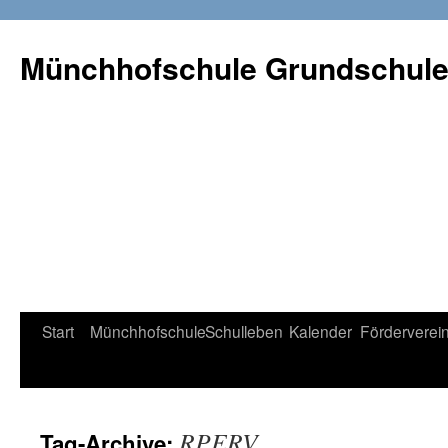
Münchhofschule Grundschul
Weiter
Start
Münchhofschule
Schulleben
Kalender
Förderverei
zum
Content
RPERV
Tag-Archive: