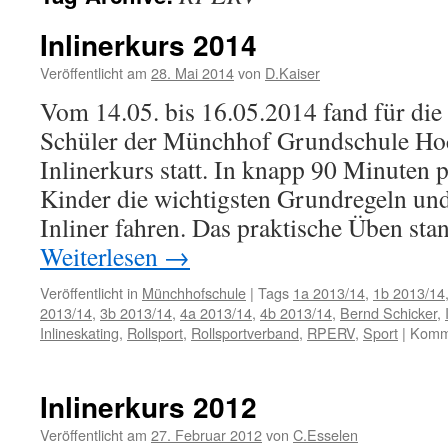
Inlinerkurs 2014
Veröffentlicht am
28. Mai 2014
von
D.Kaiser
Vom 14.05. bis 16.05.2014 fand für die
Schüler der Münchhof Grundschule Hoc
Inlinerkurs statt. In knapp 90 Minuten p
Kinder die wichtigsten Grundregeln u
Inliner fahren. Das praktische Üben sta
Weiterlesen
→
Veröffentlicht in
Münchhofschule
|
Tags
1a 2013/14
,
1b 2013/14
2013/14
,
3b 2013/14
,
4a 2013/14
,
4b 2013/14
,
Bernd Schicker
,
Inlineskating
,
Rollsport
,
Rollsportverband
,
RPERV
,
Sport
|
Komme
Inlinerkurs 2012
Veröffentlicht am
27. Februar 2012
von
C.Esselen