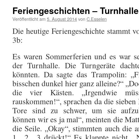
Feriengeschichten – Turnhalle
Veröffentlicht am
5. August 2014
von
C.Esselen
Die heutige Feriengeschichte stammt vo
3b:
Es waren Sommerferien und es war se
der Turnhalle. Die Turngeräte dacht
könnten. Da sagte das Trampolin: „Fi
bisschen dunkel hier ganz alleine?“ „D
die vier Kästen. „Irgendwie mü
rauskommen!“, sprachen da die sieben
Tore sind zu schwer, um sie aufzu
können wir es ja mal“, meinten die Mat
die Seile. „Okay“, stimmten auch die a
1…2…3 drückt!“ Es klappte nicht. „