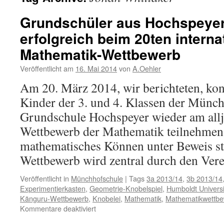
Grundschüler aus Hochspeyer
erfolgreich beim 20ten interna
Mathematik-Wettbewerb
Veröffentlicht am
16. Mai 2014
von
A.Oehler
Am 20. März 2014, wir berichteten, ko
Kinder der 3. und 4. Klassen der Münc
Grundschule Hochspeyer wieder am all
Wettbewerb der Mathematik teilnehmen
mathematisches Können unter Beweis st
Wettbewerb wird zentral durch den Ve
Veröffentlicht in
Münchhofschule
|
Tags
3a 2013/14
,
3b 2013/14
Experimentierkasten
,
Geometrie-Knobelspiel
,
Humboldt Universi
Känguru-Wettbewerb
,
Knobelei
,
Mathematik
,
Mathematikwettb
für
Kommentare deaktiviert
Grundschüler