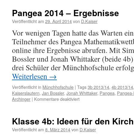
aus
Hochspeyer
Pangea 2014 – Ergebnisse
wieder
erfolgreich
Veröffentlicht am
29. April 2014
von
D.Kaiser
beim
Vor wenigen Tagen hatte das Warten ein
20ten
internationalen
Teilnehmer des Pangea Mathematikwett
Mathematik-
online ihre Ergebnisse abrufen. Mit Si
Wettbewerb
Bossler und Jonah Whittaker (beide 4b)
drei Schüler der Münchhofschule erfol
Weiterlesen
→
Veröffentlicht in
Münchhofschule
|
Tags
3b 2013/14
,
4b 2013/14
Kaiserslautern
,
Jan Bossler
,
Jonah Whittaker
,
Pangea
,
Pangea-
für
Archinger
|
Kommentare deaktiviert
Pangea
2014
–
Klasse 4b: Ideen für den Kirch
Ergebnisse
Veröffentlicht am
8. März 2014
von
D.Kaiser