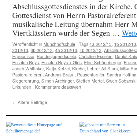
Abschlussgottesdienstes in der Kirche. 
Gottesdienst von Herrn Pastoralreferent
musikalische Leitung übernahm Herr Me
Viertklässlern wurde der Segen …
Weit
Veröffentlicht in
Münchhofschule
|
Tags
1a 2012/13
,
1b 2012/13
2012/13
,
3b 2012/13
,
4a 2012/13
,
4b 2012/13
,
Abschlussgottes
Ergebnisse
,
Bundesjugendspiele
,
Christine Esselen
,
Daniel Kais
Esselen Boys
,
Esselen Boys + Girls
,
Finn Schöneberger
,
Freund
Jonah Whittaker
,
Katja Ketzel
,
Kirche
,
Lehrer All Stars
,
Mika Pa
Pastoralreferent Andreas Braun
,
Pausenturnier
,
Sandra Hoffma
Siegerehrung
,
Simon Archinger
,
Steffen Mertel
,
Swen Sobanski
für
Urkunden
|
Kommentare deaktiviert
Danke
für
←
Ältere Beiträge
diesen
guten
Morgen