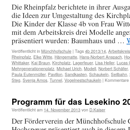
Die Rheinpfalz berichtete in ihrer Aus
die Ideen zur Umgestaltung des Kirchpl
Die Kinder der Klasse 4b von Frau Wit
mit dem Arbeitskreis drei Modelle angef
präsentiert wurden: Baumhaus und …
W
Veröffentlicht in
Münchhofschule
|
Tags
4b 2013/14
,
Arbeitskreis
Rheinpfalz
,
Elke Witte
,
Hängematte
,
Hans-Norbert Anspach
,
Ho
Whittaker
,
Kai Braun
,
Kirchplatz
,
Lagerfeuer
,
Lisa Heller
,
Lucas 
Mehrgenerationenplatz
,
Michael Urich
,
Modell
,
Norbert Schäfer
,
Paula Eutenmüller
,
Pavillon
,
Sandkasten
,
Schaukeln
,
Seilbahn
,
Steg
,
Svenja Amos
,
Tunnel
,
Vogelnestschaukeln
|
Kommentare d
Programm für das Lesekino 2
Veröffentlicht am
14. November 2013
von
D.Kaiser
Der Förderverein der Münchhofschule 
Hochspeyer präsentiert auch in diesem 