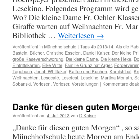
Lesekino. Folgendes Programm wird ge
Wo? Die kleine Dame Fr. Oehler Klasse
Giraffe warten auf Weihnachten Fr. Ma
Bibliothek …
Weiterlesen
→
Veröffentlicht in
Münchhofschule
|
Tags
4b 2013/14
,
Als die Ra
Basteln
,
Bücher
,
Christine Esselen
,
Daniel Kaiser
,
Der kleine Pr
große Käseverschwörung
,
Die kleine Dame
,
Die kleine Hexe
,
Do
Eintrittskarten
,
Elke Witte
,
Familie Grunz hat Ärger
,
Förderverei
Tagebuch
,
Jonah Whittaker
,
Kaffee und Kuchen
,
Kamishibai
,
Kr
Weihnachten
,
Lesecafé
,
Lesefest
,
Lesekino
,
Martina Monath
,
Sc
Sobanski
,
Vorlesen
,
Vorleser
,
Vorstellungen
|
Kommentare deakti
Danke für diesen guten Morge
Veröffentlicht am
4. Juli 2013
von
D.Kaiser
„Danke für diesen guten Morgen“ , so s
Münchhofschule heute Morgen am End