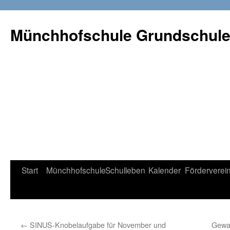
Münchhofschule Grundschul
Weiter
Start
Münchhofschule
Schulleben
Kalender
Förderverei
zum
Content
←
SINUS-Knobelaufgabe für November und
Gewal