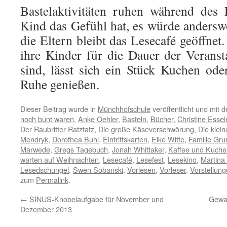
Bastelaktivitäten ruhen während des 
Kind das Gefühl hat, es würde andersw
die Eltern bleibt das Lesecafé geöffne
ihre Kinder für die Dauer der Verans
sind, lässt sich ein Stück Kuchen ode
Ruhe genießen.
Dieser Beitrag wurde in
Münchhofschule
veröffentlicht und mit 
noch bunt waren
,
Anke Oehler
,
Basteln
,
Bücher
,
Christine Essel
Der Raubritter Ratzfatz
,
Die große Käseverschwörung
,
Die klei
Mendryk
,
Dorothea Buhl
,
Eintrittskarten
,
Elke Witte
,
Familie Gru
Marwede
,
Gregs Tagebuch
,
Jonah Whittaker
,
Kaffee und Kuche
warten auf Weihnachten
,
Lesecafé
,
Lesefest
,
Lesekino
,
Martina
Lesedschungel
,
Swen Sobanski
,
Vorlesen
,
Vorleser
,
Vorstellun
zum
Permalink
.
←
SINUS-Knobelaufgabe für November und
Gewal
Dezember 2013