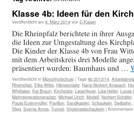
Klasse 4b: Ideen für den Kirch
Veröffentlicht am
8. März 2014
von
D.Kaiser
Die Rheinpfalz berichtete in ihrer Aus
die Ideen zur Umgestaltung des Kirchpl
Die Kinder der Klasse 4b von Frau Wit
mit dem Arbeitskreis drei Modelle angef
präsentiert wurden: Baumhaus und …
W
Veröffentlicht in
Münchhofschule
|
Tags
4b 2013/14
,
Arbeitskreis
Rheinpfalz
,
Elke Witte
,
Hängematte
,
Hans-Norbert Anspach
,
Ho
Whittaker
,
Kai Braun
,
Kirchplatz
,
Lagerfeuer
,
Lisa Heller
,
Lucas 
Mehrgenerationenplatz
,
Michael Urich
,
Modell
,
Norbert Schäfer
,
Paula Eutenmüller
,
Pavillon
,
Sandkasten
,
Schaukeln
,
Seilbahn
,
Steg
,
Svenja Amos
,
Tunnel
,
Vogelnestschaukeln
|
Kommentare d