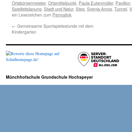
Ortsbürgermeister
,
Ortsmittelpunkt
,
Paula Eutenmüller
,
Pavillon
Spielleitplanung
,
Stadt und Natur
,
Steg
,
Svenja Amos
,
Tunnel
,
V
ein Lesezeichen zum
Permalink
.
←
Gemeinsame Sportspielestunde mit dem
Kindergarten
Münchhofschule Grundschule Hochspeyer