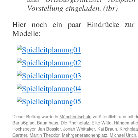
Vorstellung eingeladen. (ibr)
Hier noch ein paar Eindrücke zur 
Modelle:
Dieser Beitrag wurde in
Münchhofschule
veröffentlicht und mit 
Barfußpfad
,
Baumhaus
,
Die Rheinpfalz
,
Elke Witte
,
Hängematte
Hochspeyer
,
Jan Bossler
,
Jonah Whittaker
,
Kai Braun
,
Kirchplat
Gärtner
,
Martin Theodor
,
Mehrgenerationenplatz
,
Michael Urich