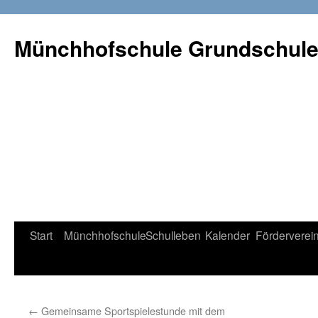
Münchhofschule Grundschul
Weiter
Start
Münchhofschule
Schulleben
Kalender
Förderverei
zum
Content
←
Gemeinsame Sportspielestunde mit dem