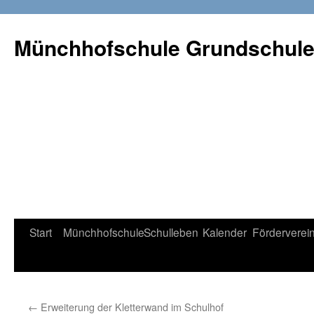
Münchhofschule Grundschul
Weiter
Start
Münchhofschule
Schulleben
Kalender
Förderverei
zum
Content
←
Erweiterung der Kletterwand im Schulhof