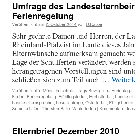
Landeselt
Umfrage des Landeselternbeir
RLP
Ferienregelung
am
20.
Veröffentlicht am
7. Oktober 2014
von
D.Kaiser
Mai
2017
Sehr geehrte Damen und Herren, der La
Rheinland-Pfalz ist im Laufe dieses Jah
Elternwünsche aufmerksam gemacht wo
Lage der Schulferien verändert werden s
herangetragenen Vorstellungen sind unt
schließen sich zum Teil auch …
Weiter
Veröffentlicht in
Münchhofschule
|
Tags
Bewegliche Ferientage
,
Ferien
,
Ferienregelung
,
Frühlingsferien
,
Herbstferien
,
Landeselt
Landeselternsprecher
,
Leserumfrage
,
Osterferien
,
Pfingstferien
Sommerferien
,
Thorsten Ralle
,
Winterferien
|
Kommentare deakti
Elternbrief Dezember 2010