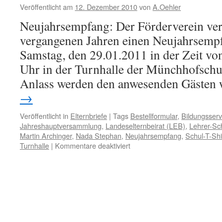
Veröffentlicht am
12. Dezember 2010
von
A.Oehler
Neujahrsempfang: Der Förderverein vera
vergangenen Jahren einen Neujahrsempf
Samstag, den 29.01.2011 in der Zeit vo
Uhr in der Turnhalle der Münchhofschul
Anlass werden den anwesenden Gästen
→
Veröffentlicht in
Elternbriefe
|
Tags
Bestellformular
,
Bildungsserv
Jahreshauptversammlung
,
Landeselternbeirat (LEB)
,
Lehrer-Sc
Martin Archinger
,
Nada Stephan
,
Neujahrsempfang
,
Schul-T-Shi
für
Turnhalle
|
Kommentare deaktiviert
Elternbrief
Dezember
2010