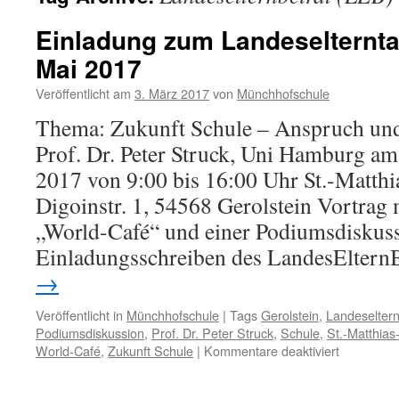
Einladung zum Landeselternt
Mai 2017
Veröffentlicht am
3. März 2017
von
Münchhofschule
Thema: Zukunft Schule – Anspruch und
Prof. Dr. Peter Struck, Uni Hamburg am
2017 von 9:00 bis 16:00 Uhr St.-Matt
Digoinstr. 1, 54568 Gerolstein Vortrag
„World-Café“ und einer Podiumsdiskus
Einladungsschreiben des LandesEltern
→
Veröffentlicht in
Münchhofschule
|
Tags
Gerolstein
,
Landeseltern
Podiumsdiskussion
,
Prof. Dr. Peter Struck
,
Schule
,
St.-Matthia
für
World-Café
,
Zukunft Schule
|
Kommentare deaktiviert
Einladung
zum