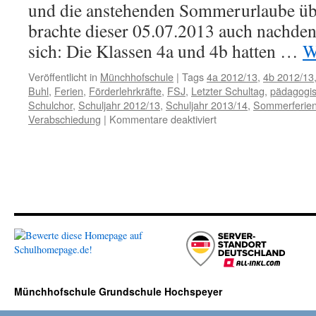
und die anstehenden Sommerurlaube ü
brachte dieser 05.07.2013 auch nachde
sich: Die Klassen 4a und 4b hatten …
W
Veröffentlicht in
Münchhofschule
|
Tags
4a 2012/13
,
4b 2012/13
Buhl
,
Ferien
,
Förderlehrkräfte
,
FSJ
,
Letzter Schultag
,
pädagogis
Schulchor
,
Schuljahr 2012/13
,
Schuljahr 2013/14
,
Sommerferie
für
Verabschiedung
|
Kommentare deaktiviert
Letzter
Schultag
im
Schuljahr
2012/13
Münchhofschule Grundschule Hochspeyer