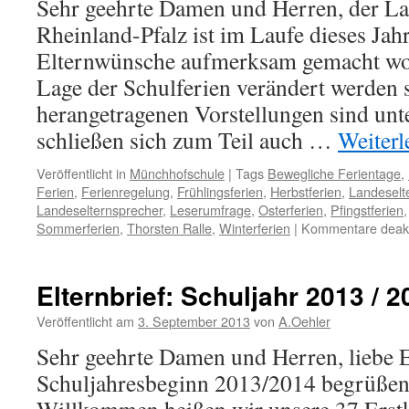
Sehr geehrte Damen und Herren, der La
Rheinland-Pfalz ist im Laufe dieses Jah
Elternwünsche aufmerksam gemacht wo
Lage der Schulferien verändert werden s
herangetragenen Vorstellungen sind unt
schließen sich zum Teil auch …
Weiter
Veröffentlicht in
Münchhofschule
|
Tags
Bewegliche Ferientage
,
Ferien
,
Ferienregelung
,
Frühlingsferien
,
Herbstferien
,
Landeselt
Landeselternsprecher
,
Leserumfrage
,
Osterferien
,
Pfingstferien
Sommerferien
,
Thorsten Ralle
,
Winterferien
|
Kommentare deakti
Elternbrief: Schuljahr 2013 / 2
Veröffentlicht am
3. September 2013
von
A.Oehler
Sehr geehrte Damen und Herren, liebe 
Schuljahresbeginn 2013/2014 begrüßen 