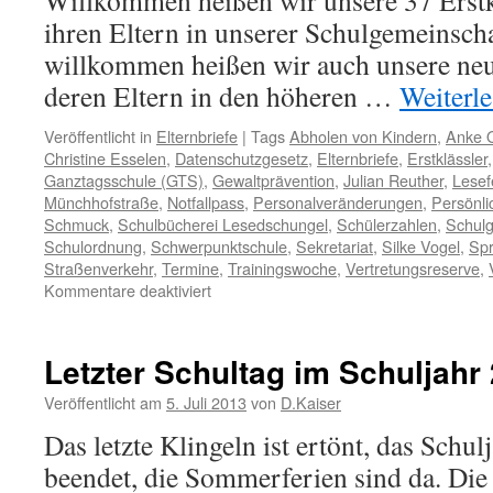
Willkommen heißen wir unsere 37 Erstk
ihren Eltern in unserer Schulgemeinsch
willkommen heißen wir auch unsere ne
deren Eltern in den höheren …
Weiterl
Veröffentlicht in
Elternbriefe
|
Tags
Abholen von Kindern
,
Anke 
Christine Esselen
,
Datenschutzgesetz
,
Elternbriefe
,
Erstklässler
Ganztagsschule (GTS)
,
Gewaltprävention
,
Julian Reuther
,
Lesef
Münchhofstraße
,
Notfallpass
,
Personalveränderungen
,
Persönli
Schmuck
,
Schulbücherei Lesedschungel
,
Schülerzahlen
,
Schulg
Schulordnung
,
Schwerpunktschule
,
Sekretariat
,
Silke Vogel
,
Sp
Straßenverkehr
,
Termine
,
Trainingswoche
,
Vertretungsreserve
,
für
Kommentare deaktiviert
Elternbrief:
Schuljahr
2013
Letzter Schultag im Schuljahr
/
2014
Veröffentlicht am
5. Juli 2013
von
D.Kaiser
Das letzte Klingeln ist ertönt, das Schul
beendet, die Sommerferien sind da. Die