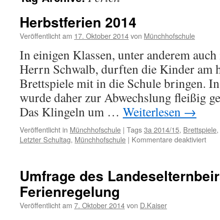
Herbstferien 2014
Veröffentlicht am
17. Oktober 2014
von
Münchhofschule
In einigen Klassen, unter anderem auch 
Herrn Schwalb, durften die Kinder am h
Brettspiele mit in die Schule bringen. I
wurde daher zur Abwechslung fleißig ge
Das Klingeln um …
Weiterlesen
→
Veröffentlicht in
Münchhofschule
|
Tags
3a 2014/15
,
Brettspiele
für
Letzter Schultag
,
Münchhofschule
|
Kommentare deaktiviert
Herb
201
Umfrage des Landeselternbeir
Ferienregelung
Veröffentlicht am
7. Oktober 2014
von
D.Kaiser