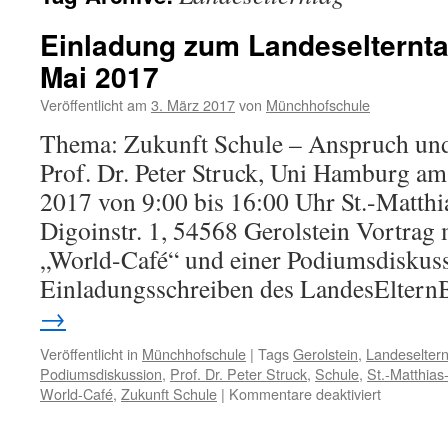
Einladung zum Landeselternt
Mai 2017
Veröffentlicht am
3. März 2017
von
Münchhofschule
Thema: Zukunft Schule – Anspruch und
Prof. Dr. Peter Struck, Uni Hamburg am
2017 von 9:00 bis 16:00 Uhr St.-Matt
Digoinstr. 1, 54568 Gerolstein Vortrag
„World-Café“ und einer Podiumsdiskus
Einladungsschreiben des LandesEltern
→
Veröffentlicht in
Münchhofschule
|
Tags
Gerolstein
,
Landeseltern
Podiumsdiskussion
,
Prof. Dr. Peter Struck
,
Schule
,
St.-Matthia
für
World-Café
,
Zukunft Schule
|
Kommentare deaktiviert
Einladung
zum