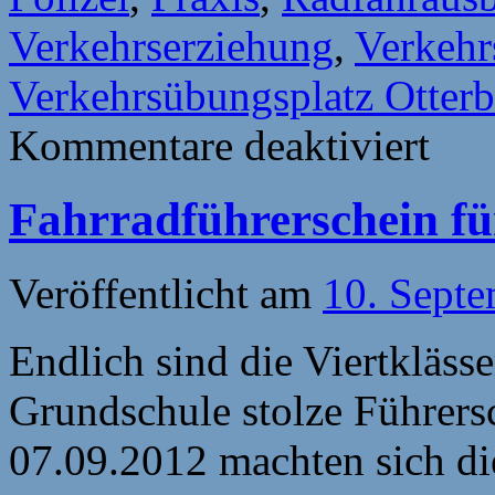
Verkehrserziehung
,
Verkehr
Verkehrsübungsplatz Otterb
für
Kommentare deaktiviert
Radfahra
in
Otterberg
Fahrradführerschein für
–
Teil
01
Veröffentlicht am
10. Sept
Endlich sind die Viertkläs
Grundschule stolze Führers
07.09.2012 machten sich die