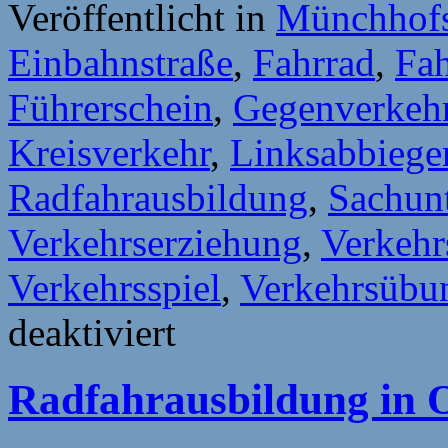
Veröffentlicht in
Münchhofs
Einbahnstraße
,
Fahrrad
,
Fah
Führerschein
,
Gegenverkeh
Kreisverkehr
,
Linksabbiege
Radfahrausbildung
,
Sachunt
Verkehrserziehung
,
Verkehr
Verkehrsspiel
,
Verkehrsübun
für
deaktiviert
Wer
bekommt
einen
Radfahrausbildung in O
Fahrradführerschein