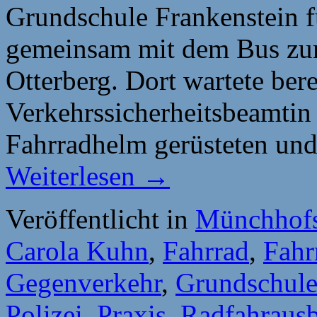
Grundschule Frankenstein f
gemeinsam mit dem Bus zu
Otterberg. Dort wartete bere
Verkehrssicherheitsbeamtin
Fahrradhelm gerüsteten un
Weiterlesen
→
Veröffentlicht in
Münchhofs
Carola Kuhn
,
Fahrrad
,
Fahr
Gegenverkehr
,
Grundschule
Polizei
,
Praxis
,
Radfahraus