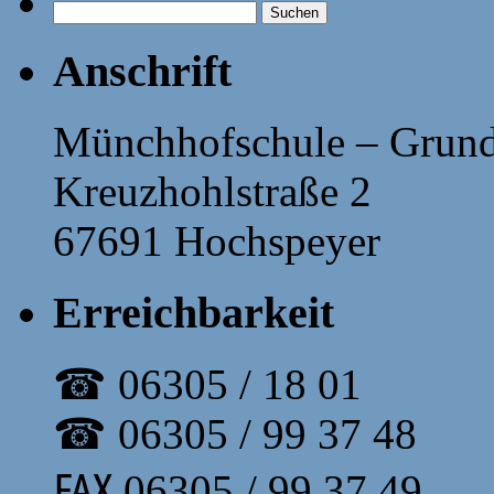
Suchen
nach:
Anschrift
Münchhofschule – Grund
Kreuzhohlstraße 2
67691 Hochspeyer
Erreichbarkeit
☎ 06305 / 18 01
☎ 06305 / 99 37 48
℻ 06305 / 99 37 49