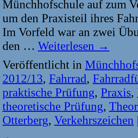
Münchhofschule auf zum Ve
um den Praxisteil ihres Fah
Im Vorfeld war an zwei Üb
den …
Weiterlesen
→
Veröffentlicht in
Münchhofs
2012/13
,
Fahrrad
,
Fahrradf
praktische Prüfung
,
Praxis
,
theoretische Prüfung
,
Theor
Otterberg
,
Verkehrszeichen