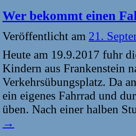
meinem
Fahrrad
Wer bekommt einen Fah
ist
alles
dran
…
Veröffentlicht am
21. Sept
Heute am 19.9.2017 fuhr d
Kindern aus Frankenstein n
Verkehrsübungsplatz. Da 
ein eigenes Fahrrad und du
üben. Nach einer halben St
→