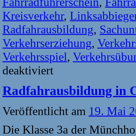
Fahrradführerschein
,
Fahrr
Kreisverkehr
,
Linksabbiege
Radfahrausbildung
,
Sachunt
Verkehrserziehung
,
Verkehr
Verkehrsspiel
,
Verkehrsübun
für
deaktiviert
Radfahrausbildung
in
Otterberg
Radfahrausbildung in O
–
Teil
02
Veröffentlicht am
19. Mai 
Die Klasse 3a der Münchhofs