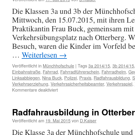
Die Klassen 3a und 3b der Münchhofsc
Mittwoch, den 15.07.2015, mit ihren Le
Praktikantin Frau Buck, gemeinsam mi
Verkehrsübungsplatz nach Otterberg. W
Besuch, waren die Kinder im Vorfeld ber
…
Weiterlesen
→
Veröffentlicht in
Münchhofschule
|
Tags
3a 2014/15
,
3b 2014/15
Einbahnstraße
,
Fahrrad
,
Fahrradführerschein
,
Fahrradhelm
,
Ge
Linksabbiegen
,
Nina Buck
,
Polizei
,
Praxis
,
Radfahrausbildung
,
S
Verkehrserziehung
,
Verkehrssicherheitsbeamter
,
Verkehrsspiel
,
für
Kommentare deaktiviert
Radfahrausbildung
in
Otterberg
Radfahrausbildung in Otterberg
–
Teil
Veröffentlicht am
19. Mai 2015
von
D.Kaiser
02
Die Klasse 3a der Münchhofschule und al