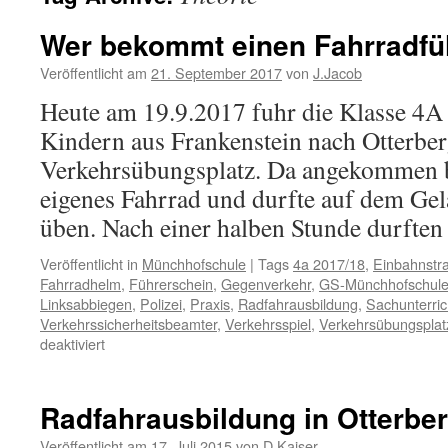
Wer bekommt einen Fahrradfü
Veröffentlicht am
21. September 2017
von
J.Jacob
Heute am 19.9.2017 fuhr die Klasse 4
Kindern aus Frankenstein nach Otterber
Verkehrsübungsplatz. Da angekommen 
eigenes Fahrrad und durfte auf dem Ge
üben. Nach einer halben Stunde durfte
Veröffentlicht in
Münchhofschule
|
Tags
4a 2017/18
,
Einbahnstr
Fahrradhelm
,
Führerschein
,
Gegenverkehr
,
GS-Münchhofschul
Linksabbiegen
,
Polizei
,
Praxis
,
Radfahrausbildung
,
Sachunterric
Verkehrssicherheitsbeamter
,
Verkehrsspiel
,
Verkehrsübungsplat
für
deaktiviert
Wer
bekommt
einen
Radfahrausbildung in Otterberg
Fahrradführerschein
Veröffentlicht am
17. Juli 2015
von
D.Kaiser