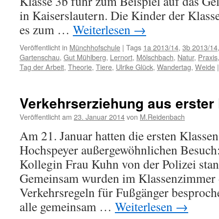
Klasse 3b fuhr zum Beispiel auf das Ge
in Kaiserslautern. Die Kinder der Klass
es zum …
Weiterlesen
→
Veröffentlicht in
Münchhofschule
|
Tags
1a 2013/14
,
3b 2013/14
Gartenschau
,
Gut Mühlberg
,
Lernort
,
Mölschbach
,
Natur
,
Praxis
Tag der Arbeit
,
Theorie
,
Tiere
,
Ulrike Glück
,
Wandertag
,
Weide
|
Verkehrserziehung aus erster
Veröffentlicht am
23. Januar 2014
von
M.Reidenbach
Am 21. Januar hatten die ersten Klasse
Hochspeyer außergewöhnlichen Besuch:
Kollegin Frau Kuhn von der Polizei stan
Gemeinsam wurden im Klassenzimmer d
Verkehrsregeln für Fußgänger besproch
alle gemeinsam …
Weiterlesen
→