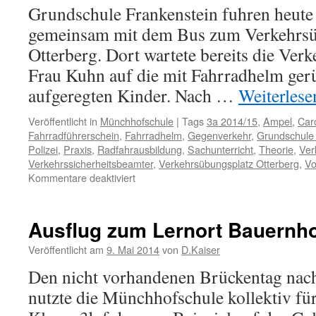
Grundschule Frankenstein fuhren heute
gemeinsam mit dem Bus zum Verkehrsü
Otterberg. Dort wartete bereits die Ver
Frau Kuhn auf die mit Fahrradhelm ger
aufgeregten Kinder. Nach …
Weiterles
Veröffentlicht in
Münchhofschule
|
Tags
3a 2014/15
,
Ampel
,
Car
Fahrradführerschein
,
Fahrradhelm
,
Gegenverkehr
,
Grundschule 
Polizei
,
Praxis
,
Radfahrausbildung
,
Sachunterricht
,
Theorie
,
Ver
Verkehrssicherheitsbeamter
,
Verkehrsübungsplatz Otterberg
,
Vo
für
Kommentare deaktiviert
Radfahrausbildung
in
Otterberg
Ausflug zum Lernort Bauernh
–
Teil
Veröffentlicht am
9. Mai 2014
von
D.Kaiser
01
Den nicht vorhandenen Brückentag nac
nutzte die Münchhofschule kollektiv fü