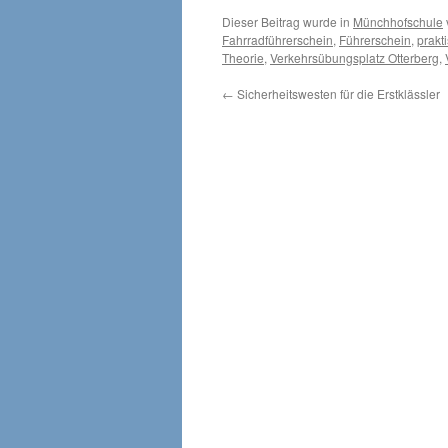
Dieser Beitrag wurde in
Münchhofschule
Fahrradführerschein
,
Führerschein
,
prakt
Theorie
,
Verkehrsübungsplatz Otterberg
,
←
Sicherheitswesten für die Erstklässler