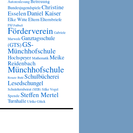
Betreuung
Autorenlesung
Christine
Bundesjugendspiele
Daniel Kaiser
Esselen
Eltern
Elke Witte
Elternbriefe
FSJ
Fußball
Förderverein
Gabriele
Ganztagsschule
Marwede
GS-
(GTS)
Münchhofschule
Meike
Hochspeyer
Mathematik
Reidenbach
Münchhofschule
Schulbücherei
Renate Buhl
Lesedschungel
Schulelternbeirat (SEB)
Silke Vogel
Steffen Mertel
Spende
Turnhalle
Ulrike Glück