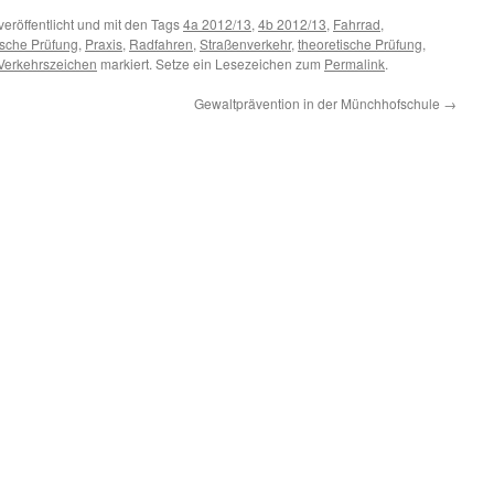
veröffentlicht und mit den Tags
4a 2012/13
,
4b 2012/13
,
Fahrrad
,
ische Prüfung
,
Praxis
,
Radfahren
,
Straßenverkehr
,
theoretische Prüfung
,
Verkehrszeichen
markiert. Setze ein Lesezeichen zum
Permalink
.
Gewaltprävention in der Münchhofschule
→