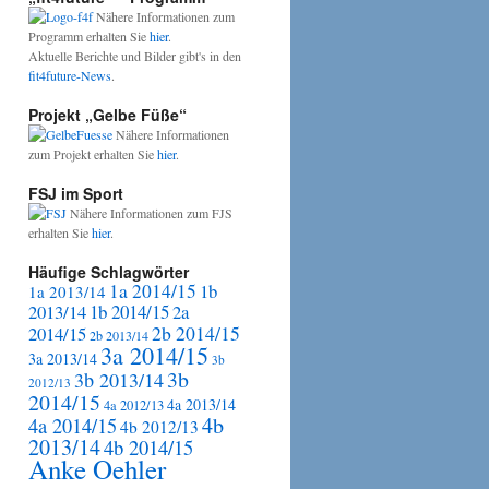
Nähere Informationen zum
Programm erhalten Sie
hier
.
Aktuelle Berichte und Bilder gibt's in den
fit4future-News
.
Projekt „Gelbe Füße“
Nähere Informationen
zum Projekt erhalten Sie
hier
.
FSJ im Sport
Nähere Informationen zum FJS
erhalten Sie
hier
.
Häufige Schlagwörter
1a 2014/15
1b
1a 2013/14
2013/14
1b 2014/15
2a
2b 2014/15
2014/15
2b 2013/14
3a 2014/15
3a 2013/14
3b
3b
3b 2013/14
2012/13
2014/15
4a 2013/14
4a 2012/13
4b
4a 2014/15
4b 2012/13
2013/14
4b 2014/15
Anke Oehler