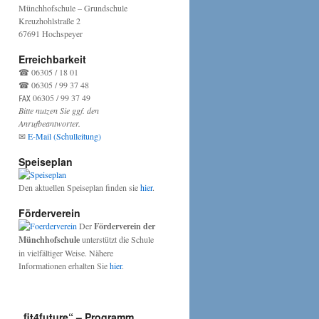
Münchhofschule – Grundschule
Kreuzhohlstraße 2
67691 Hochspeyer
Erreichbarkeit
☎ 06305 / 18 01
☎ 06305 / 99 37 48
℻ 06305 / 99 37 49
Bitte nutzen Sie ggf. den
Anrufbeantworter.
✉
E-Mail (Schulleitung)
Speiseplan
Den aktuellen Speiseplan finden sie
hier
.
Förderverein
Der
Förderverein der
Münchhofschule
unterstützt die Schule
in vielfältiger Weise. Nähere
Informationen erhalten Sie
hier
.
„fit4future“ – Programm