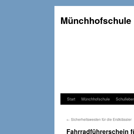
Münchhofschule
Start
Münchhofschule
Schullebe
Weiter
zum
←
Sicherheitswesten für die Erstklässler
Content
Fahrradführerschein fü