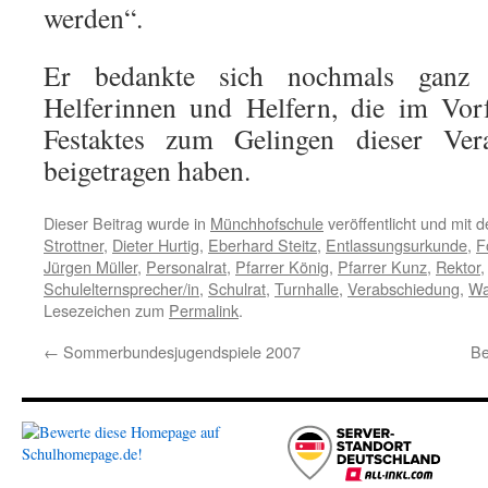
werden“.
Er bedankte sich nochmals ganz 
Helferinnen und Helfern, die im Vor
Festaktes zum Gelingen dieser Vera
beigetragen haben.
Dieser Beitrag wurde in
Münchhofschule
veröffentlicht und mit 
Strottner
,
Dieter Hurtig
,
Eberhard Steitz
,
Entlassungsurkunde
,
F
Jürgen Müller
,
Personalrat
,
Pfarrer König
,
Pfarrer Kunz
,
Rektor
Schulelternsprecher/in
,
Schulrat
,
Turnhalle
,
Verabschiedung
,
Wa
Lesezeichen zum
Permalink
.
←
Sommerbundesjugendspiele 2007
Be