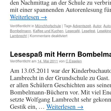
den Nachmittag an der Schule zu verbri
mit einer spannenden Autorenlesung für
Weiterlesen
→
Veröffentlicht in
Münchhofschule
|
Tags
Adventszeit
,
Autor
,
Auto
Bombelmann
,
Kaffee und Kuchen
,
Lesecafé
,
Lesefest
,
Lesekin
für
Lambrecht
|
Kommentare deaktiviert
Einladung
zum
Lesefest
Lesespaß mit Herrn Bombelm
2015
Veröffentlicht am
14. Mai 2011
von
C.Esselen
Am 13.05.2011 war der Kinderbuchaut
Lambrecht in der Grundschule zu Gast. 
er allen Schülern Geschichten aus seine
Bombelmann-Büchern vor. Mit viel Ene
setzte Wolfgang Lambrecht sehr gekon
Gestik ein, …
Weiterlesen
→