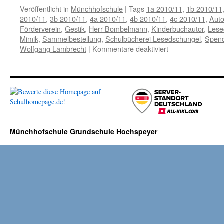
Veröffentlicht in
Münchhofschule
|
Tags
1a 2010/11
,
1b 2010/11
2010/11
,
3b 2010/11
,
4a 2010/11
,
4b 2010/11
,
4c 2010/11
,
Auto
Förderverein
,
Gestik
,
Herr Bombelmann
,
Kinderbuchautor
,
Lese
Mimik
,
Sammelbestellung
,
Schulbücherei Lesedschungel
,
Spen
für
Wolfgang Lambrecht
|
Kommentare deaktiviert
Lesespaß
mit
Herrn
Bombelmann
Münchhofschule Grundschule Hochspeyer