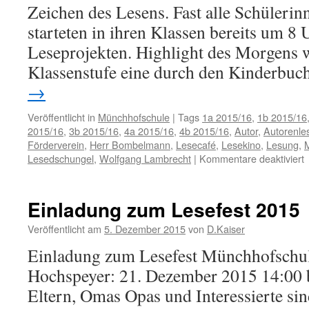
Zeichen des Lesens. Fast alle Schüleri
starteten in ihren Klassen bereits um 8
Leseprojekten. Highlight des Morgens w
Klassenstufe eine durch den Kinderbu
→
Veröffentlicht in
Münchhofschule
|
Tags
1a 2015/16
,
1b 2015/16
2015/16
,
3b 2015/16
,
4a 2015/16
,
4b 2015/16
,
Autor
,
Autorenle
Förderverein
,
Herr Bombelmann
,
Lesecafé
,
Lesekino
,
Lesung
,
f
Lesedschungel
,
Wolfgang Lambrecht
|
Kommentare deaktiviert
B
L
Einladung zum Lesefest 2015
Veröffentlicht am
5. Dezember 2015
von
D.Kaiser
Einladung zum Lesefest Münchhofschu
Hochspeyer: 21. Dezember 2015 14:00 b
Eltern, Omas Opas und Interessierte sin