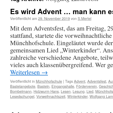
Es wird Advent … man kann e
Veröffentlicht am
29. November 2019
von
S.Mertel
Mit dem Adventsfest, das am Freitag, 
stattfand, startete die vorweihnachtliche
Münchhofschule. Eingeläutet wurde de
gemeinsamen Lied „Winterkinder“. Ans
zahlreiche verschiedene Angebote, teilw
vieles auch klassenübergreifend. Wer ge
Weiterlesen
→
Veröffentlicht in
Münchhofschule
|
Tags
Advent
,
Adventsfest
,
Au
Bastelangebote
,
Basteln
,
Eingangshalle
,
Förderverein
,
Geschic
Bombelmann
,
Holzwurm Hans
,
Lesen
,
Lesung
,
Lied
,
Münchhofs
Lesedschungel
,
Vorweihnachtszeit
,
Winterkinder
,
Wolfgang Lam