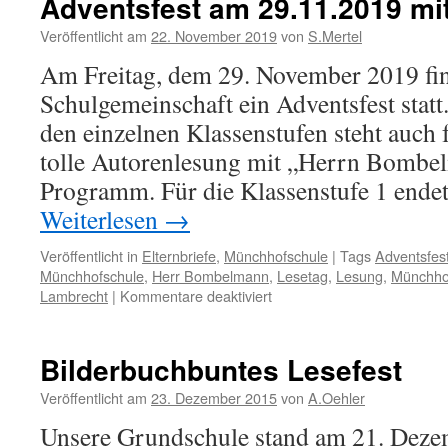
Adventsfest am 29.11.2019 mi
Veröffentlicht am
22. November 2019
von
S.Mertel
Am Freitag, dem 29. November 2019 fin
Schulgemeinschaft ein Adventsfest stat
den einzelnen Klassenstufen steht auch f
tolle Autorenlesung mit „Herrn Bombe
Programm. Für die Klassenstufe 1 ende
Weiterlesen
→
Veröffentlicht in
Elternbriefe
,
Münchhofschule
|
Tags
Adventsfes
Münchhofschule
,
Herr Bombelmann
,
Lesetag
,
Lesung
,
Münchho
für
Lambrecht
|
Kommentare deaktiviert
Adventsfest
am
29.11.2019
Bilderbuchbuntes Lesefest
mit
Autorenlesung
Veröffentlicht am
23. Dezember 2015
von
A.Oehler
Unsere Grundschule stand am 21. Deze