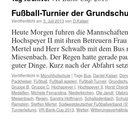
Fußball-Turnier der Grundsch
Veröffentlicht am
3. Juli 2013
von
D.Kaiser
Heute Morgen fuhren die Mannschaften
Hochspeyer II mit ihren Betreuern Fra
Mertel und Herr Schwalb mit dem Bus 
Miesenbach. Der Regen hatte gerade pau
guter Dinge. Kurz nach der Abfahrt set
Veröffentlicht in
Münchhofschule
|
Tags
Bus
,
Daniel Kaiser
,
Domi
Packheiser
,
Fußball
,
Fußball spielen
,
Fußball-Turnier
,
Grundschu
Gruppe B
,
Gruppe C
,
Hochspeyer I
,
Hochspeyer II
,
Horst Cherd
Medaillen
,
Michele Ferrandina
,
Niederkirchen
,
Ole Jandt
,
Olsbr
Miesenbach
,
Regen
,
Sandra Hoffmann
,
Schallodenbach
,
Schul
Ramstein
,
Steffen Mertel
,
Südwestdeutscher Fußballverband (
Turnierleitung
,
VR-Bank-Cup 2013
,
Wetter
,
Witterungsverhältni