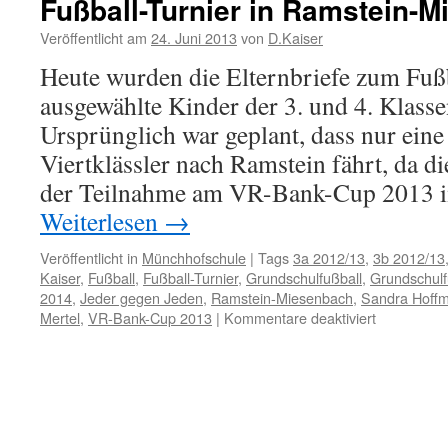
Fußball-Turnier in Ramstein-
Veröffentlicht am
24. Juni 2013
von
D.Kaiser
Heute wurden die Elternbriefe zum Fußb
ausgewählte Kinder der 3. und 4. Klassen
Ursprünglich war geplant, dass nur ein
Viertklässler nach Ramstein fährt, da d
der Teilnahme am VR-Bank-Cup 2013 i
Weiterlesen
→
Veröffentlicht in
Münchhofschule
|
Tags
3a 2012/13
,
3b 2012/13
Kaiser
,
Fußball
,
Fußball-Turnier
,
Grundschulfußball
,
Grundschulf
2014
,
Jeder gegen Jeden
,
Ramstein-Miesenbach
,
Sandra Hoff
für
Mertel
,
VR-Bank-Cup 2013
|
Kommentare deaktiviert
Fußball-
Turnier
in
Ramstein-
Miesenbac