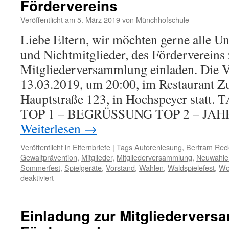
Fördervereins
Veröffentlicht am
5. März 2019
von
Münchhofschule
Liebe Eltern, wir möchten gerne alle Un
und Nichtmitglieder, des Fördervereins 
Mitgliederversammlung einladen. Die 
13.03.2019, um 20:00, im Restaurant Z
Hauptstraße 123, in Hochspeyer sta
TOP 1 – BEGRÜSSUNG TOP 2 – JA
Weiterlesen
→
Veröffentlicht in
Elternbriefe
|
Tags
Autorenlesung
,
Bertram Rec
Gewaltprävention
,
Mitglieder
,
Mitgliederversammlung
,
Neuwahle
Sommerfest
,
Spielgeräte
,
Vorstand
,
Wahlen
,
Waldspielefest
,
Wo
für
deaktiviert
Einladung
zur
Mitgliederversammlung
Einladung zur Mitgliederver
des
Fördervereins