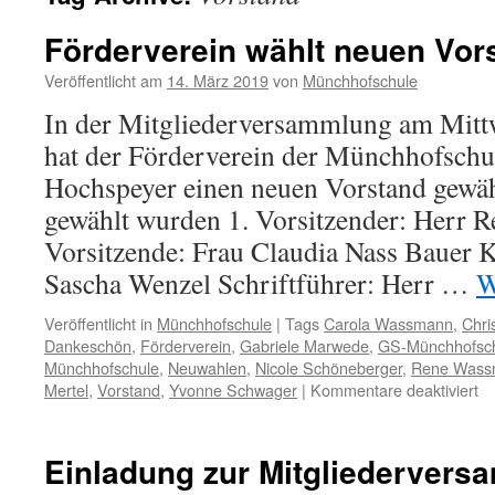
Förderverein wählt neuen Vor
Veröffentlicht am
14. März 2019
von
Münchhofschule
In der Mitgliederversammlung am Mitt
hat der Förderverein der Münchhofsch
Hochspeyer einen neuen Vorstand gewäh
gewählt wurden 1. Vorsitzender: Herr 
Vorsitzende: Frau Claudia Nass Bauer 
Sascha Wenzel Schriftführer: Herr …
W
Veröffentlicht in
Münchhofschule
|
Tags
Carola Wassmann
,
Chri
Dankeschön
,
Förderverein
,
Gabriele Marwede
,
GS-Münchhofsc
Münchhofschule
,
Neuwahlen
,
Nicole Schöneberger
,
Rene Wass
fü
Mertel
,
Vorstand
,
Yvonne Schwager
|
Kommentare deaktiviert
Fö
wä
ne
Einladung zur Mitgliederver
Vo