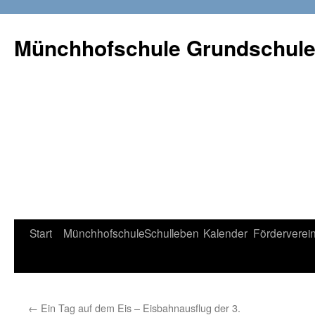
Münchhofschule Grundschul
Weiter
Start
Münchhofschule
Schulleben
Kalender
Förderverei
zum
Content
←
Ein Tag auf dem Eis – Eisbahnausflug der 3.