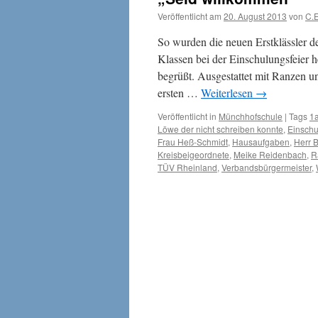
Veröffentlicht am
20. August 2013
von
C.
So wurden die neuen Erstklässler 
Klassen bei der Einschulungsfeier 
begrüßt. Ausgestattet mit Ranzen u
ersten …
Weiterlesen
→
Veröffentlicht in
Münchhofschule
|
Tags
1
Löwe der nicht schreiben konnte
,
Einsch
Frau Heß-Schmidt
,
Hausaufgaben
,
Herr 
Kreisbeigeordnete
,
Meike Reidenbach
,
R
TÜV Rheinland
,
Verbandsbürgermeister
,