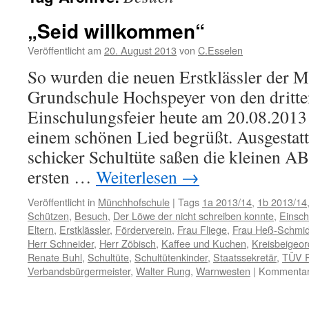
„Seid willkommen“
Veröffentlicht am
20. August 2013
von
C.Esselen
So wurden die neuen Erstklässler der 
Grundschule Hochspeyer von den dritte
Einschulungsfeier heute am 20.08.2013 
einem schönen Lied begrüßt. Ausgestat
schicker Schultüte saßen die kleinen A
ersten …
Weiterlesen
→
Veröffentlicht in
Münchhofschule
|
Tags
1a 2013/14
,
1b 2013/14
Schützen
,
Besuch
,
Der Löwe der nicht schreiben konnte
,
Einsch
Eltern
,
Erstklässler
,
Förderverein
,
Frau Fliege
,
Frau Heß-Schmid
Herr Schneider
,
Herr Zöbisch
,
Kaffee und Kuchen
,
Kreisbeigeor
Renate Buhl
,
Schultüte
,
Schultütenkinder
,
Staatssekretär
,
TÜV P
Verbandsbürgermeister
,
Walter Rung
,
Warnwesten
|
Kommentare