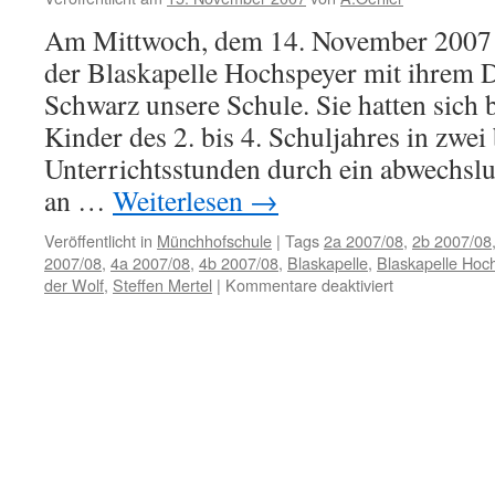
Am Mittwoch, dem 14. November 2007 
der Blaskapelle Hochspeyer mit ihrem 
Schwarz unsere Schule. Sie hatten sich be
Kinder des 2. bis 4. Schuljahres in zwe
Unterrichtsstunden durch ein abwechsl
an …
Weiterlesen
→
Veröffentlicht in
Münchhofschule
|
Tags
2a 2007/08
,
2b 2007/08
2007/08
,
4a 2007/08
,
4b 2007/08
,
Blaskapelle
,
Blaskapelle Hoc
für
der Wolf
,
Steffen Mertel
|
Kommentare deaktiviert
Besuch
der
Blaskapelle
Hochspeyer