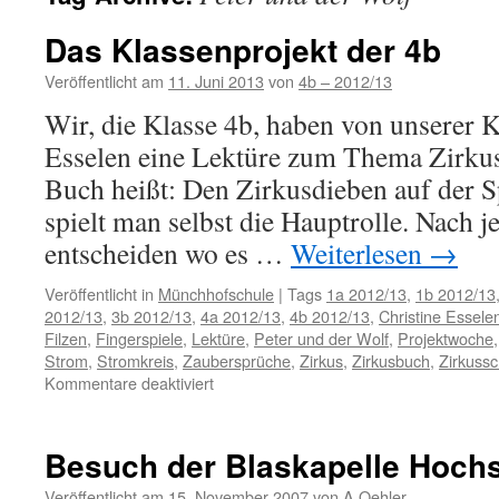
Das Klassenprojekt der 4b
Veröffentlicht am
11. Juni 2013
von
4b – 2012/13
Wir, die Klasse 4b, haben von unserer K
Esselen eine Lektüre zum Thema Zirk
Buch heißt: Den Zirkusdieben auf der S
spielt man selbst die Hauptrolle. Nach
entscheiden wo es …
Weiterlesen
→
Veröffentlicht in
Münchhofschule
|
Tags
1a 2012/13
,
1b 2012/13
2012/13
,
3b 2012/13
,
4a 2012/13
,
4b 2012/13
,
Christine Essele
Filzen
,
Fingerspiele
,
Lektüre
,
Peter und der Wolf
,
Projektwoche
Strom
,
Stromkreis
,
Zaubersprüche
,
Zirkus
,
Zirkusbuch
,
Zirkuss
für
Kommentare deaktiviert
Das
Klassenprojekt
der
Besuch der Blaskapelle Hoch
4b
Veröffentlicht am
15. November 2007
von
A.Oehler