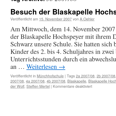
Besuch der Blaskapelle Hoch
Veröffentlicht am
15. November 2007
von
A.Oehler
Am Mittwoch, dem 14. November 2007 
der Blaskapelle Hochspeyer mit ihrem 
Schwarz unsere Schule. Sie hatten sich be
Kinder des 2. bis 4. Schuljahres in zwe
Unterrichtsstunden durch ein abwechsl
an …
Weiterlesen
→
Veröffentlicht in
Münchhofschule
|
Tags
2a 2007/08
,
2b 2007/08
2007/08
,
4a 2007/08
,
4b 2007/08
,
Blaskapelle
,
Blaskapelle Hoc
für
der Wolf
,
Steffen Mertel
|
Kommentare deaktiviert
Besuch
der
Blaskapelle
Hochspeyer