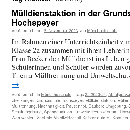
Mülldienstaktion in der Grund
Hochspeyer
Veröffentlicht am
6. November 2023
von
Münchhofschule
Im Rahmen einer Unterrichtseinheit zu
Klasse 2a zusammen mit ihren Lehrerin
Frau Becker den Mülldienst ins Leben g
Schülerinnen und Schüler wurden zuvor
Thema Mülltrennung und Umweltschut
→
Veröffentlicht in
Münchhofschule
|
Tags
2a 2023/24
,
Abfallpräve
Greifzangen
,
Grundschule Hochspeyer
,
Mülldienstaktion
,
Müllen
Mülltrennung
,
Nachhaltigkeit
,
Pausenhof
,
Saubere Umgebung
,
S
Schulumgebung
,
Spendenaktion
,
Umwelterlebniszentrum
,
Umwe
Warnwesten
,
Zentrale Abfallwirtschaft Kaiserslautern
|
Kommenta