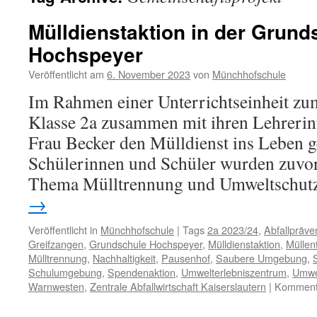
Mülldienstaktion in der Grund
Hochspeyer
Veröffentlicht am
6. November 2023
von
Münchhofschule
Im Rahmen einer Unterrichtseinheit zu
Klasse 2a zusammen mit ihren Lehrerin
Frau Becker den Mülldienst ins Leben g
Schülerinnen und Schüler wurden zuvor
Thema Mülltrennung und Umweltschut
→
Veröffentlicht in
Münchhofschule
|
Tags
2a 2023/24
,
Abfallpräve
Greifzangen
,
Grundschule Hochspeyer
,
Mülldienstaktion
,
Müllen
Mülltrennung
,
Nachhaltigkeit
,
Pausenhof
,
Saubere Umgebung
,
S
Schulumgebung
,
Spendenaktion
,
Umwelterlebniszentrum
,
Umwe
Warnwesten
,
Zentrale Abfallwirtschaft Kaiserslautern
|
Kommenta