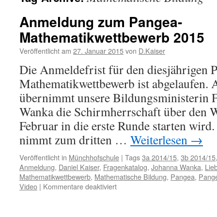
Anmeldung zum Pangea-
Mathematikwettbewerb 2015
Veröffentlicht am
27. Januar 2015
von
D.Kaiser
Die Anmeldefrist für den diesjährigen 
Mathematikwettbewerb ist abgelaufen. 
übernimmt unsere Bildungsministerin F
Wanka die Schirmherrschaft über den W
Februar in die erste Runde starten wir
nimmt zum dritten …
Weiterlesen
→
Veröffentlicht in
Münchhofschule
|
Tags
3a 2014/15
,
3b 2014/15
Anmeldung
,
Daniel Kaiser
,
Fragenkatalog
,
Johanna Wanka
,
Lie
Mathematikwettbewerb
,
Mathematische Bildung
,
Pangea
,
Pange
für
Video
|
Kommentare deaktiviert
Anmeldung
zum
Pangea-