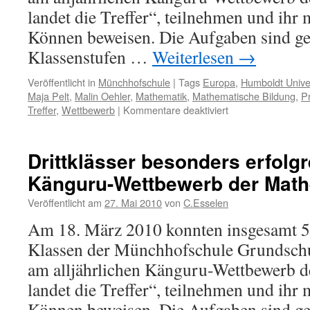
landet die Treffer“, teilnehmen und ihr
Können beweisen. Die Aufgaben sind gest
Klassenstufen …
Weiterlesen
→
Veröffentlicht in
Münchhofschule
|
Tags
Europa
,
Humboldt Univer
Maja Pelt
,
Malin Oehler
,
Mathematik
,
Mathematische Bildung
,
P
für
Treffer
,
Wettbewerb
|
Kommentare deaktiviert
Känguru-
Wettbewerb
2012
Drittklässer besonders erfolg
Känguru-Wettbewerb der Math
Veröffentlicht am
27. Mai 2010
von
C.Esselen
Am 18. März 2010 konnten insgesamt 55
Klassen der Münchhofschule Grundsch
am alljährlichen Känguru-Wettbewerb 
landet die Treffer“, teilnehmen und ihr
Können beweisen. Die Aufgaben sind gest