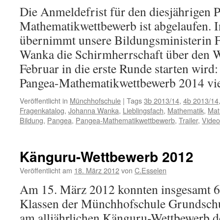
Die Anmeldefrist für den diesjährigen 
Mathematikwettbewerb ist abgelaufen. I
übernimmt unsere Bildungsministerin F
Wanka die Schirmherrschaft über den W
Februar in die erste Runde starten wir
Pangea-Mathematikwettbewerb 2014 v
Veröffentlicht in
Münchhofschule
|
Tags
3b 2013/14
,
4b 2013/14
Fragenkatalog
,
Johanna Wanka
,
Lieblingsfach
,
Mathematik
,
Mat
Bildung
,
Pangea
,
Pangea-Mathematikwettbewerb
,
Trailer
,
Video
Känguru-Wettbewerb 2012
Veröffentlicht am
18. März 2012
von
C.Esselen
Am 15. März 2012 konnten insgesamt 69
Klassen der Münchhofschule Grundsch
am alljährlichen Känguru-Wettbewerb 