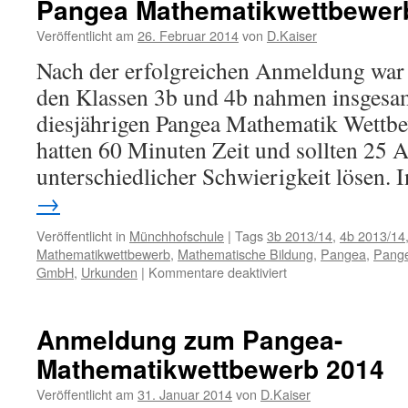
Pangea Mathematikwettbewer
Mathematikwettbewerb
2015
Veröffentlicht am
26. Februar 2014
von
D.Kaiser
Nach der erfolgreichen Anmeldung war 
den Klassen 3b und 4b nahmen insgesa
diesjährigen Pangea Mathematik Wettbew
hatten 60 Minuten Zeit und sollten 25 
unterschiedlicher Schwierigkeit lösen.
→
Veröffentlicht in
Münchhofschule
|
Tags
3b 2013/14
,
4b 2013/14
Mathematikwettbewerb
,
Mathematische Bildung
,
Pangea
,
Pange
für
GmbH
,
Urkunden
|
Kommentare deaktiviert
Pangea
Mathematikwettbewe
2014
Anmeldung zum Pangea-
Mathematikwettbewerb 2014
Veröffentlicht am
31. Januar 2014
von
D.Kaiser