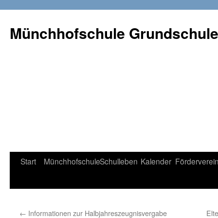
Münchhofschule Grundschul
Weiter
Start
Münchhofschule
Schulleben
Kalender
Förderverei
zum
Content
←
Informationen zur Halbjahreszeugnisvergabe
Elt