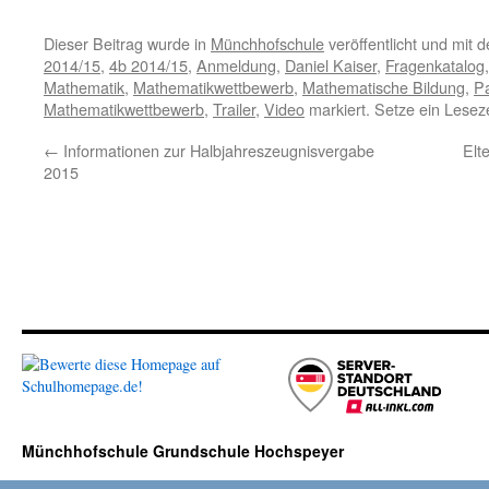
Dieser Beitrag wurde in
Münchhofschule
veröffentlicht und mit 
2014/15
,
4b 2014/15
,
Anmeldung
,
Daniel Kaiser
,
Fragenkatalog
Mathematik
,
Mathematikwettbewerb
,
Mathematische Bildung
,
P
Mathematikwettbewerb
,
Trailer
,
Video
markiert. Setze ein Lese
←
Informationen zur Halbjahreszeugnisvergabe
Elt
2015
Münchhofschule Grundschule Hochspeyer